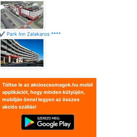
✔️ Park Inn Zalakaros ****
Töltse le az akcioscsomagok.hu mobil
applikációt, hogy minden kütyüjén,
mobilján önnel legyen az összes
akciós szállás!