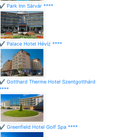
✔️ Park Inn Sárvár ****
✔️ Palace Hotel Hévíz ****
✔️ Gotthard Therme Hotel Szentgotthárd
****
✔️ Greenfield Hotel Golf Spa ****