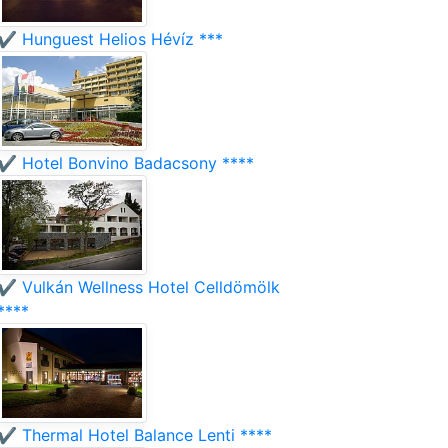
✔️ Hunguest Helios Hévíz ***
✔️ Hotel Bonvino Badacsony ****
✔️ Vulkán Wellness Hotel Celldömölk
****
✔️ Thermal Hotel Balance Lenti ****