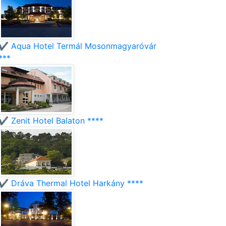
✔️ Aqua Hotel Termál Mosonmagyaróvár
***
✔️ Zenit Hotel Balaton ****
✔️ Dráva Thermal Hotel Harkány ****