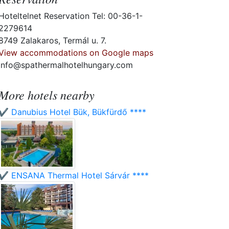
Hoteltelnet Reservation Tel: 00-36-1-
2279614
8749 Zalakaros, Termál u. 7.
View accommodations on Google maps
info@spathermalhotelhungary.com
More hotels nearby
✔️ Danubius Hotel Bük, Bükfürdő ****
✔️ ENSANA Thermal Hotel Sárvár ****