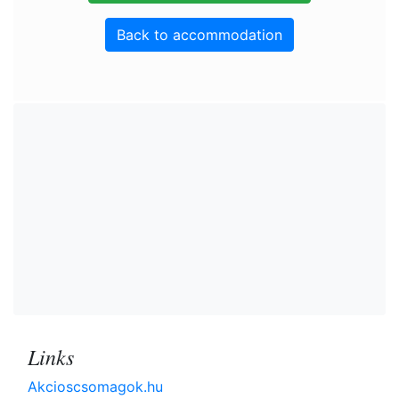
Back to accommodation
Links
Akcioscsomagok.hu