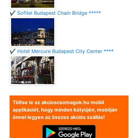
✔️ Sofitel Budapest Chain Bridge *****
✔️ Hotel Mercure Budapest City Center ****
Töltse le az akcioscsomagok.hu mobil
applikációt, hogy minden kütyüjén, mobilján
önnel legyen az összes akciós szállás!