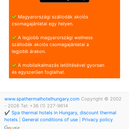
Magyarországi szállodák akciós
csomagajánlatai egy helyen.
A legjobb magyarországi wellness
szállodák akciós csomagajánlatai a
legjobb árakon.
A mobilalkalmazás letöltésével gyorsan
és egyszerũen foglalhat.
www.spathermalhotelhungary.com
Copyright © 2002
- 2026 Tel: +36 (1) 227-9614
✔️ Spa thermal hotels in Hungary, discount thermal
hotels
|
General conditions of use
|
Privacy policy