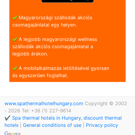
Magyarországi szállodák akciós
csomagajánlatai egy helyen.
A legjobb magyarországi wellness
szállodák akciós csomagajánlatai a
legjobb árakon.
A mobilalkalmazás letöltésével gyorsan
és egyszerũen foglalhat.
www.spathermalhotelhungary.com
Copyright © 2002
- 2026 Tel: +36 (1) 227-9614
✔️ Spa thermal hotels in Hungary, discount thermal
hotels
|
General conditions of use
|
Privacy policy