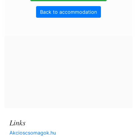
Back to accommodation
Links
Akcioscsomagok.hu