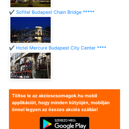
✔️ Sofitel Budapest Chain Bridge *****
✔️ Hotel Mercure Budapest City Center ****
Töltse le az akcioscsomagok.hu mobil
applikációt, hogy minden kütyüjén, mobilján
önnel legyen az összes akciós szállás!