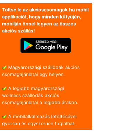
Töltse le az akcioscsomagok.hu mobil
applikációt, hogy minden kütyüjén,
mobilján önnel legyen az összes
akciós szállás!
Magyarországi szállodák akciós
csomagajánlatai egy helyen.
A legjobb magyarországi
wellness szállodák akciós
csomagajánlatai a legjobb árakon.
A mobilalkalmazás letöltésével
gyorsan és egyszerũen foglalhat.