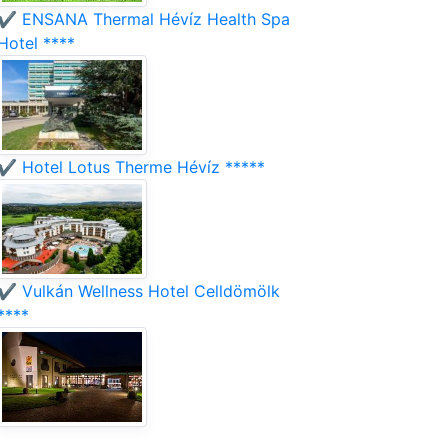
✔️ ENSANA Thermal Hévíz Health Spa
Hotel ****
✔️ Hotel Lotus Therme Hévíz *****
✔️ Vulkán Wellness Hotel Celldömölk
****