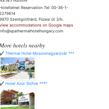
Hoteltelnet Reservation Tel: 00-36-1-
2279614
9970 Szentgotthárd, Füzesi út 3/b.
View accommodations on Google maps
info@spathermalhotelhungary.com
More hotels nearby
✔️ Thermal Hotel Mosonmagyaróvár ***
✔️ Hotel Azúr Siófok ****