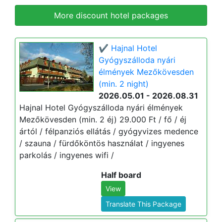
More discount hotel packages
✔️ Hajnal Hotel
Gyógyszálloda nyári
élmények Mezőkövesden
(min. 2 night)
2026.05.01 - 2026.08.31
Hajnal Hotel Gyógyszálloda nyári élmények
Mezőkövesden (min. 2 éj) 29.000 Ft / fő / éj
ártól / félpanziós ellátás / gyógyvizes medence
/ szauna / fürdőköntös használat / ingyenes
parkolás / ingyenes wifi /
Half board
View
Translate This Package