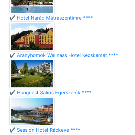
✔️ Hotel Narád Mátraszentimre ****
✔️ Aranyhomok Wellness Hotel Kecskemét ****
✔️ Hunguest Saliris Egerszalók ****
✔️ Session Hotel Ráckeve ****