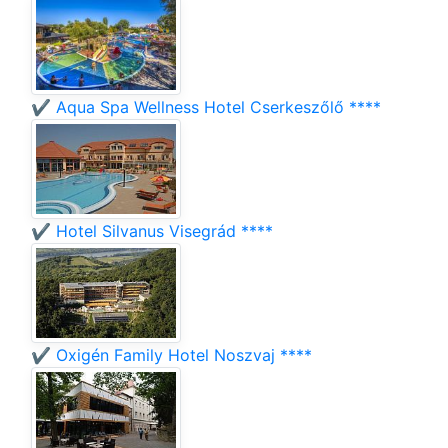
✔️ Aqua Spa Wellness Hotel Cserkeszőlő ****
✔️ Hotel Silvanus Visegrád ****
✔️ Oxigén Family Hotel Noszvaj ****