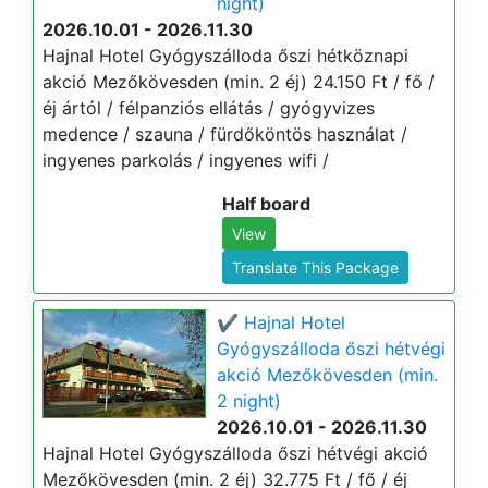
night)
2026.10.01 - 2026.11.30
Hajnal Hotel Gyógyszálloda őszi hétköznapi
akció Mezőkövesden (min. 2 éj) 24.150 Ft / fő /
éj ártól / félpanziós ellátás / gyógyvizes
medence / szauna / fürdőköntös használat /
ingyenes parkolás / ingyenes wifi /
Half board
View
Translate This Package
✔️ Hajnal Hotel
Gyógyszálloda őszi hétvégi
akció Mezőkövesden (min.
2 night)
2026.10.01 - 2026.11.30
Hajnal Hotel Gyógyszálloda őszi hétvégi akció
Mezőkövesden (min. 2 éj) 32.775 Ft / fő / éj