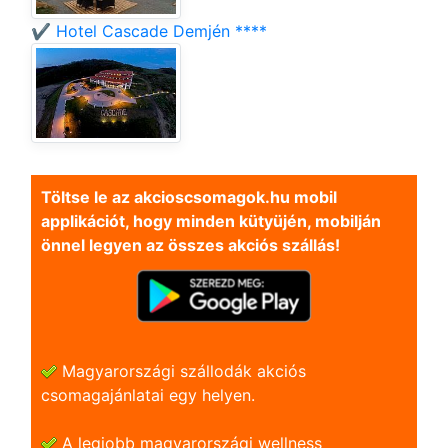
✔️ Hotel Cascade Demjén ****
Töltse le az akcioscsomagok.hu mobil
applikációt, hogy minden kütyüjén, mobilján
önnel legyen az összes akciós szállás!
Magyarországi szállodák akciós
csomagajánlatai egy helyen.
A legjobb magyarországi wellness