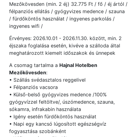
Mezőkövesden (min. 2 éj) 32.775 Ft / fő / éj ártól /
félpanziós ellátás / gyógyvizes medence / szauna
/ fürdőköntös használat / ingyenes parkolás /
ingyenes wifi /
Érvényes: 2026.10.01 - 2026.11.30. között, min. 2
éjszaka foglalása esetén, kivéve a szálloda által
meghatározott kiemelt időszakok és ünnepek
A csomag tartalma a
Hajnal Hotelben
Mezőkövesden
:
• Szállás svédasztalos reggelivel
• Félpanziós vacsora
• Külső-belső gyógyvizes medence /100%
gyógyvízzel feltöltve/, úszómedence, szauna,
sókamra, infrakabin használata
• Igény esetén fürdőköntös használat
• Napi egy kancsó lúgosított egészségvíz
fogyasztása szobánként