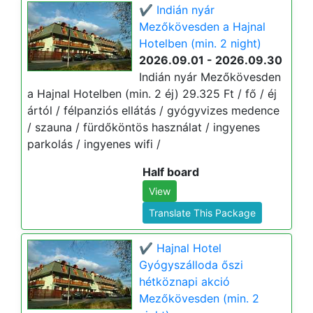
✔️ Indián nyár
Mezőkövesden a Hajnal
Hotelben (min. 2 night)
2026.09.01 - 2026.09.30
Indián nyár Mezőkövesden
a Hajnal Hotelben (min. 2 éj) 29.325 Ft / fő / éj
ártól / félpanziós ellátás / gyógyvizes medence
/ szauna / fürdőköntös használat / ingyenes
parkolás / ingyenes wifi /
Half board
View
Translate This Package
✔️ Hajnal Hotel
Gyógyszálloda őszi
hétköznapi akció
Mezőkövesden (min. 2