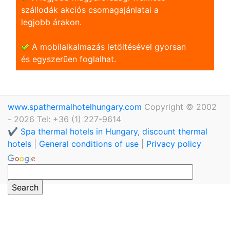
szállodák akciós csomagajánlatai a
legjobb árakon.
A mobilalkalmazás letöltésével gyorsan
és egyszerũen foglalhat.
www.spathermalhotelhungary.com
Copyright © 2002
- 2026 Tel: +36 (1) 227-9614
✔️ Spa thermal hotels in Hungary, discount thermal
hotels
|
General conditions of use
|
Privacy policy