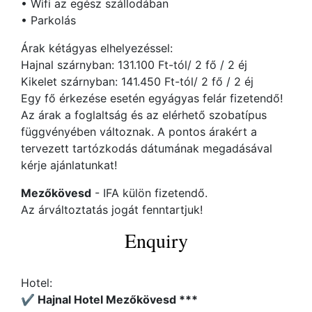
• Wifi az egész szállodában
• Parkolás
Árak kétágyas elhelyezéssel:
Hajnal szárnyban: 131.100 Ft-tól/ 2 fő / 2 éj
Kikelet szárnyban: 141.450 Ft-tól/ 2 fő / 2 éj
Egy fő érkezése esetén egyágyas felár fizetendő!
Az árak a foglaltság és az elérhető szobatípus
függvényében változnak. A pontos árakért a
tervezett tartózkodás dátumának megadásával
kérje ajánlatunkat!
Mezőkövesd
- IFA külön fizetendő.
Az árváltoztatás jogát fenntartjuk!
Enquiry
Hotel:
✔️ Hajnal Hotel Mezőkövesd ***