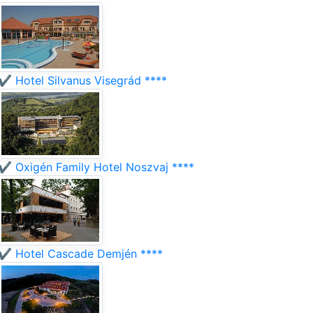
✔️ Hotel Silvanus Visegrád ****
✔️ Oxigén Family Hotel Noszvaj ****
✔️ Hotel Cascade Demjén ****