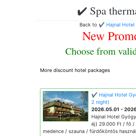
✔️ Spa therma
Back to
✔️ Hajnal Hote
New Promo
Choose from valid
More discount hotel packages
✔️ Hajnal Hotel G
2 night)
2026.05.01 - 202
Hajnal Hotel Gyóg
éj) 29.000 Ft / fő /
medence / szauna / fürdőköntös használa