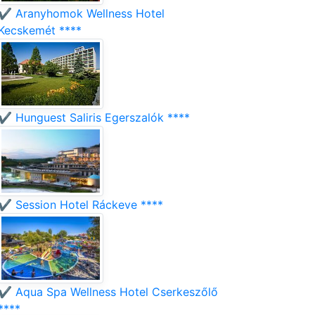
✔️ Aranyhomok Wellness Hotel
Kecskemét ****
✔️ Hunguest Saliris Egerszalók ****
✔️ Session Hotel Ráckeve ****
✔️ Aqua Spa Wellness Hotel Cserkeszőlő
****