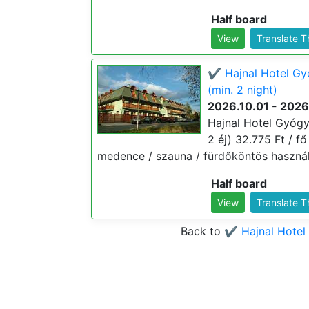
Half board
View
Translate 
✔️ Hajnal Hotel G
(min. 2 night)
2026.10.01 - 2026
Hajnal Hotel Gyógy
2 éj) 32.775 Ft / fő
medence / szauna / fürdőköntös használa
Half board
View
Translate 
Back to
✔️ Hajnal Hote