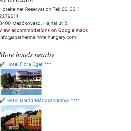
Hoteltelnet Reservation Tel: 00-36-1-
2279614
3400 Mezőkövesd, Hajnal út 2.
View accommodations on Google maps
info@spathermalhotelhungary.com
More hotels nearby
✔️ Hotel Flóra Eger ***
✔️ Hotel Narád Mátraszentimre ****