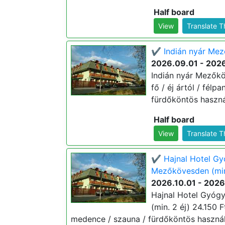
Half board
View
Translate 
✔️ Indián nyár Mez
2026.09.01 - 202
Indián nyár Mezőkö
fő / éj ártól / fél
fürdőköntös használ
Half board
View
Translate 
✔️ Hajnal Hotel Gy
Mezőkövesden (min
2026.10.01 - 2026
Hajnal Hotel Gyóg
(min. 2 éj) 24.150 F
medence / szauna / fürdőköntös használa