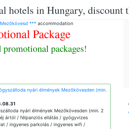
l hotels in Hungary, discount 
l Mezőkövesd ***
accommodation
tional Package
 promotional packages!
yógyszálloda nyári élmények Mezőkövesden (min.
6.08.31
yszálloda nyári élmények Mezőkövesden (min. 2
 éj ártól / félpanziós ellátás / gyógyvizes
t / ingyenes parkolás / ingyenes wifi /