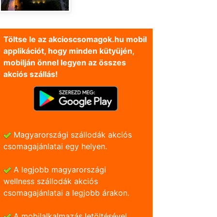
Töltse le az akcioscsomagok.hu mobil
applikációt, hogy minden kütyüjén,
mobilján önnel legyen az összes
akciós szállás!
Magyarországi szállodák akciós
csomagajánlatai egy helyen.
A legjobb magyarországi
wellness szállodák akciós
csomagajánlatai a legjobb árakon.
A mobilalkalmazás letöltésével