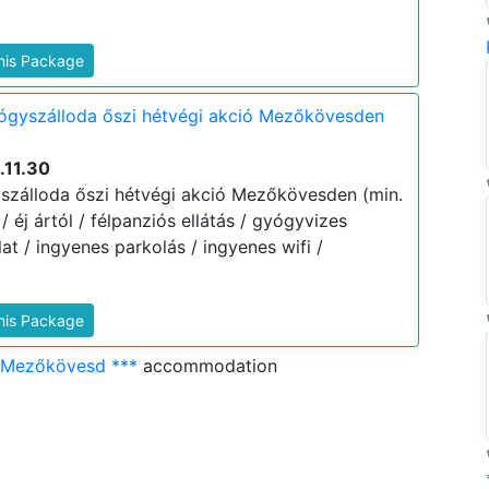
This Package
yógyszálloda őszi hétvégi akció Mezőkövesden
.11.30
szálloda őszi hétvégi akció Mezőkövesden (min.
 / éj ártól / félpanziós ellátás / gyógyvizes
t / ingyenes parkolás / ingyenes wifi /
This Package
l Mezőkövesd ***
accommodation