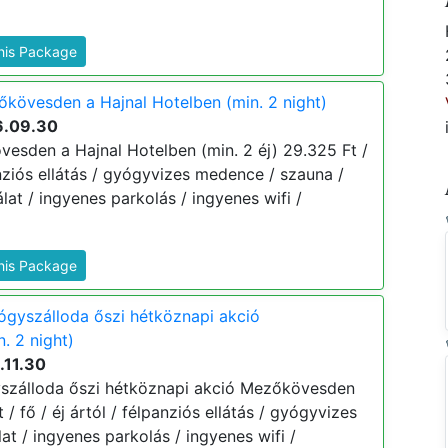
This Package
őkövesden a Hajnal Hotelben (min. 2 night)
6.09.30
vesden a Hajnal Hotelben (min. 2 éj) 29.325 Ft /
panziós ellátás / gyógyvizes medence / szauna /
at / ingyenes parkolás / ingyenes wifi /
This Package
ógyszálloda őszi hétköznapi akció
. 2 night)
.11.30
yszálloda őszi hétköznapi akció Mezőkövesden
t / fő / éj ártól / félpanziós ellátás / gyógyvizes
t / ingyenes parkolás / ingyenes wifi /