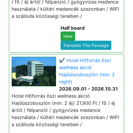
/ fő / éj ártól / félpanzió / gyógyvizes medence
használata / kültéri medencék szezonban / WIFI
a szálloda közösségi tereiben /
Half board
View
Translate This Package
✔️ Hotel Hőforrás őszi
wellness akció
Hajdúszoboszlón (min. 2
night)
2026.09.01 - 2026.10.31
Hotel Hőforrás őszi wellness akció
Hajdúszoboszlón (min. 2 éj) 21.900 Ft / fő / éj
ártól / félpanzió / gyógyvizes medence
használata / kültéri medencék szezonban / WIFI
a szálloda közösségi tereiben /