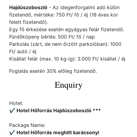
Hajdúszoboszló
- Az idegenforgalmi adó külön
fizetendő, mértéke: 750 Ft/ fő / éj (18 éves kor
felett fizetendő).
Egy fő érkezése esetén egyágyas felár fizetendő.
Fürdőköpeny bérlés: 500 Ft/ fő / nap
Parkolás (zárt, de nem őrzött parkolóban): 1000
Ft/ autó / éj
Kisállat felár (max. 10 kg-ig): 3.000 Ft/ kisállat / éj
Foglalás esetén 30% előleg fizetendő.
Enquiry
Hotel:
✔️ Hotel Hőforrás Hajdúszoboszló ***
Package Name:
✔️ Hotel Hőforrás meghitt karácsonyi