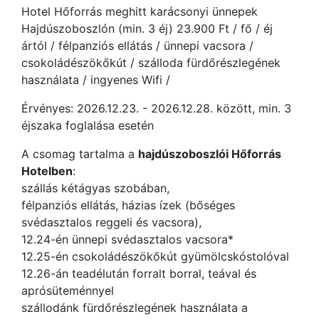
Hotel Hőforrás meghitt karácsonyi ünnepek
Hajdúszoboszlón (min. 3 éj) 23.900 Ft / fő / éj
ártól / félpanziós ellátás / ünnepi vacsora /
csokoládészökőkút / szálloda fürdőrészlegének
használata / ingyenes Wifi /
Érvényes: 2026.12.23. - 2026.12.28. között, min. 3
éjszaka foglalása esetén
A csomag tartalma a
hajdúszoboszlói Hőforrás
Hotelben
:
szállás kétágyas szobában,
félpanziós ellátás, házias ízek (bőséges
svédasztalos reggeli és vacsora),
12.24-én ünnepi svédasztalos vacsora*
12.25-én csokoládészökőkút gyümölcskóstolóval
12.26-án teadélután forralt borral, teával és
aprósüteménnyel
szállodánk fürdőrészlegének használata a