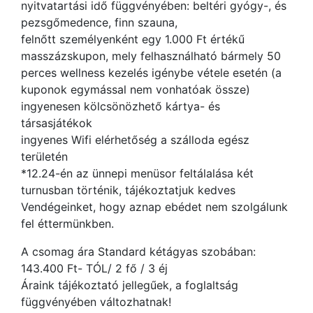
nyitvatartási idő függvényében: beltéri gyógy-, és
pezsgőmedence, finn szauna,
felnőtt személyenként egy 1.000 Ft értékű
masszázskupon, mely felhasználható bármely 50
perces wellness kezelés igénybe vétele esetén (a
kuponok egymással nem vonhatóak össze)
ingyenesen kölcsönözhető kártya- és
társasjátékok
ingyenes Wifi elérhetőség a szálloda egész
területén
*12.24-én az ünnepi menüsor feltálalása két
turnusban történik, tájékoztatjuk kedves
Vendégeinket, hogy aznap ebédet nem szolgálunk
fel éttermünkben.
A csomag ára Standard kétágyas szobában:
143.400 Ft- TÓL/ 2 fő / 3 éj
Áraink tájékoztató jellegűek, a foglaltság
függvényében változhatnak!