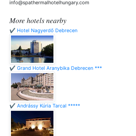
info@spathermalhotelhungary.com
More hotels nearby
✔️ Hotel Nagyerdő Debrecen
✔️ Grand Hotel Aranybika Debrecen ***
✔️ Andrássy Kúria Tarcal *****