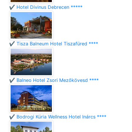
✔️ Hotel Divinus Debrecen *****
✔️ Tisza Balneum Hotel Tiszafüred ****
✔️ Balneo Hotel Zsori Mezőkövesd ****
✔️ Bodrogi Kúria Wellness Hotel Inárcs ****