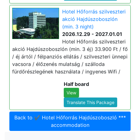
Hotel Hőforrás szilveszteri
akció Hajdúszoboszlón
(min. 3 night)
2026.12.29 - 2027.01.01
Hotel Hőforrás szilveszteri
akció Hajdúszoboszlón (min. 3 éj) 33.900 Ft / fő
/ éj ártól / félpanziós ellátás / szilveszteri ünnepi
vacsora / élőzenés mulatság / szálloda
fürdőrészlegének használata / ingyenes Wifi /
Half board
View
Translate This Package
Back to ✔️ Hotel Hőforrás Hajdúszoboszló ***
accommodation