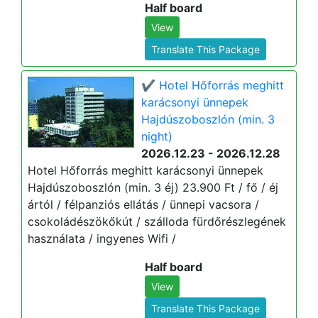
Half board
View
Translate This Package
✔️ Hotel Hőforrás meghitt
karácsonyi ünnepek
Hajdúszoboszlón (min. 3
night)
2026.12.23 - 2026.12.28
Hotel Hőforrás meghitt karácsonyi ünnepek
Hajdúszoboszlón (min. 3 éj) 23.900 Ft / fő / éj
ártól / félpanziós ellátás / ünnepi vacsora /
csokoládészökőkút / szálloda fürdőrészlegének
használata / ingyenes Wifi /
Half board
View
Translate This Package