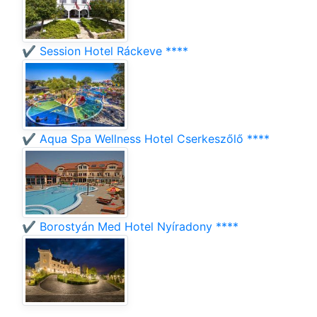
✔️ Session Hotel Ráckeve ****
✔️ Aqua Spa Wellness Hotel Cserkeszőlő ****
✔️ Borostyán Med Hotel Nyíradony ****