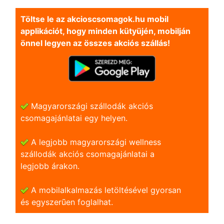
Töltse le az akcioscsomagok.hu mobil
applikációt, hogy minden kütyüjén, mobilján
önnel legyen az összes akciós szállás!
Magyarországi szállodák akciós
csomagajánlatai egy helyen.
A legjobb magyarországi wellness
szállodák akciós csomagajánlatai a
legjobb árakon.
A mobilalkalmazás letöltésével gyorsan
és egyszerũen foglalhat.