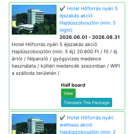
✔️ Hotel Hőforrás nyári 5
éjszakás akció
Hajdúszoboszlón (min. 5
night)
2026.06.01 - 2026.08.31
Hotel Hőforrás nyári 5 éjszakás akció
Hajdúszoboszlón (min. 5 éj) 20.800 Ft / fő / éj
ártól / félpanzió / gyógyvizes medence
használata / kültéri medencék szezonban / WIFI
a szálloda területén /
Half board
View
Translate This Package
✔️ Hotel Hőforrás nyári
wellness akció
Hajdúszoboszlón (min. 2