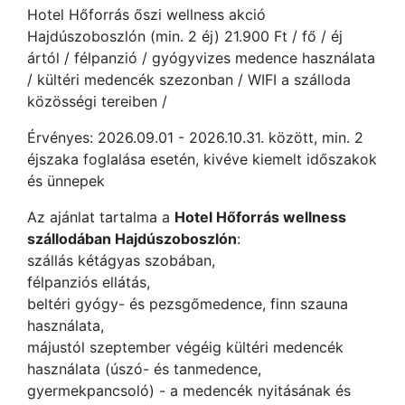
Hotel Hőforrás őszi wellness akció
Hajdúszoboszlón (min. 2 éj) 21.900 Ft / fő / éj
ártól / félpanzió / gyógyvizes medence használata
/ kültéri medencék szezonban / WIFI a szálloda
közösségi tereiben /
Érvényes: 2026.09.01 - 2026.10.31. között, min. 2
éjszaka foglalása esetén, kivéve kiemelt időszakok
és ünnepek
Az ajánlat tartalma a
Hotel Hőforrás wellness
szállodában Hajdúszoboszlón
:
szállás kétágyas szobában,
félpanziós ellátás,
beltéri gyógy- és pezsgőmedence, finn szauna
használata,
májustól szeptember végéig kültéri medencék
használata (úszó- és tanmedence,
gyermekpancsoló) - a medencék nyitásának és