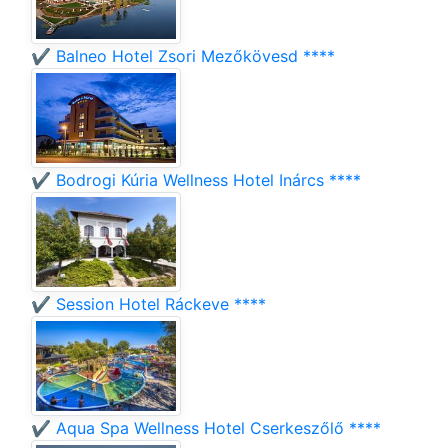
✔️ Balneo Hotel Zsori Mezőkövesd ****
✔️ Bodrogi Kúria Wellness Hotel Inárcs ****
✔️ Session Hotel Ráckeve ****
✔️ Aqua Spa Wellness Hotel Cserkeszőlő ****