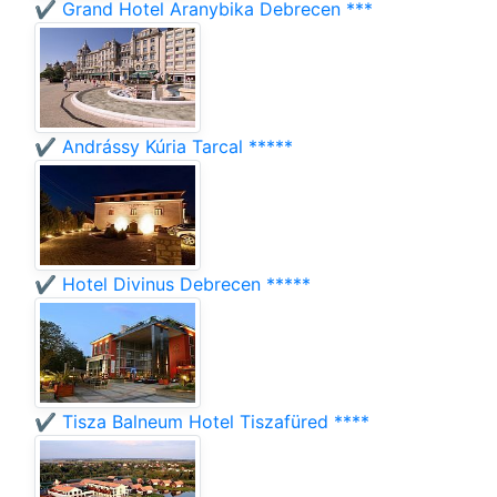
✔️ Grand Hotel Aranybika Debrecen ***
✔️ Andrássy Kúria Tarcal *****
✔️ Hotel Divinus Debrecen *****
✔️ Tisza Balneum Hotel Tiszafüred ****