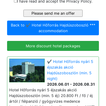
I have read and accept the Privacy Policy.
Back to ✔️ Hotel Hőforrás Hajdúszoboszló ***
accommodation
More discount hotel packages
✔️ Hotel Hőforrás nyári 5
éjszakás akció
Hajdúszoboszlón (min. 5
night)
2026.06.01 - 2026.08.31
Hotel Hőforrás nyári 5 éjszakás akció
Hajdúszoboszlón (min. 5 éj) 20.800 Ft / fő / éj
ártól / félpanzió / gyógyvizes medence