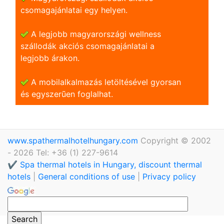
csomagajánlatai egy helyen.
A legjobb magyarországi wellness
szállodák akciós csomagajánlatai a
legjobb árakon.
A mobilalkalmazás letöltésével gyorsan
és egyszerũen foglalhat.
www.spathermalhotelhungary.com
Copyright © 2002
- 2026 Tel: +36 (1) 227-9614
✔️ Spa thermal hotels in Hungary, discount thermal
hotels
|
General conditions of use
|
Privacy policy