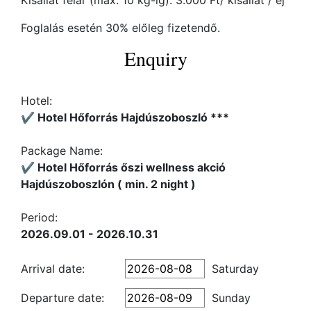
Kisállat felár (max. 10 kg-ig): 3.000 Ft/ kisállat / éj
Foglalás esetén 30% előleg fizetendő.
Enquiry
Hotel:
✔️ Hotel Hőforrás Hajdúszoboszló ***
Package Name:
✔️ Hotel Hőforrás őszi wellness akció
Hajdúszoboszlón ( min. 2 night )
Period:
2026.09.01 - 2026.10.31
Arrival date:
Saturday
Departure date:
Sunday