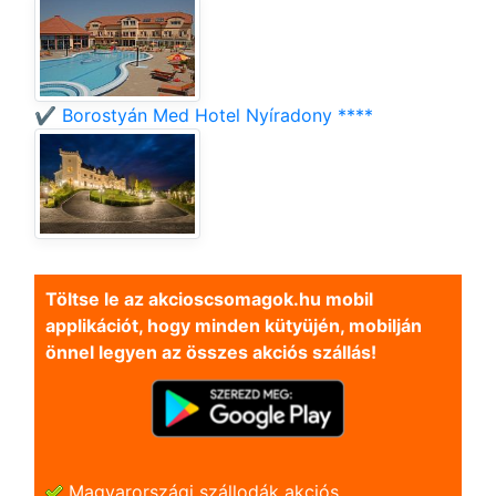
✔️ Borostyán Med Hotel Nyíradony ****
Töltse le az akcioscsomagok.hu mobil
applikációt, hogy minden kütyüjén, mobilján
önnel legyen az összes akciós szállás!
Magyarországi szállodák akciós