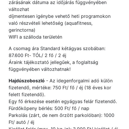
zárásának dátuma az időjárás függvényében
változhat
díjmentesen igénybe vehető heti programokon
való részvételi lehetőség (aquafitness,
gerinctorna)
WIFI a szálloda területén
A csomag ára Standard kétágyas szobában:
87.600 Ft- TÓL/ 2 fő / 2 éj
Áraink tájékoztató jellegűek, a foglaltság
függvényében változhatnak!
Hajdúszoboszló
- Az idegenforgalmi adó külön
fizetendő, mértéke: 750 Ft/ fő / éj (18 éves kor
felett fizetendő).
Egy fő érkezése esetén egyágyas felár fizetendő.
Fürdőköpeny bérlés: 500 Ft/ fő / nap
Parkolás (zárt, de nem őrzött parkolóban): 1000
Ft/ autó / éj