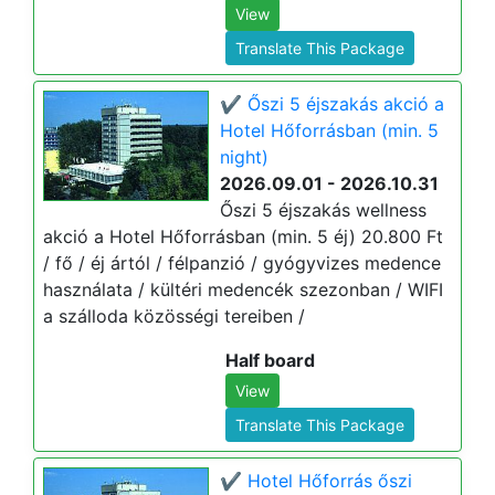
View
Translate This Package
✔️ Őszi 5 éjszakás akció a
Hotel Hőforrásban (min. 5
night)
2026.09.01 - 2026.10.31
Őszi 5 éjszakás wellness
akció a Hotel Hőforrásban (min. 5 éj) 20.800 Ft
/ fő / éj ártól / félpanzió / gyógyvizes medence
használata / kültéri medencék szezonban / WIFI
a szálloda közösségi tereiben /
Half board
View
Translate This Package
✔️ Hotel Hőforrás őszi