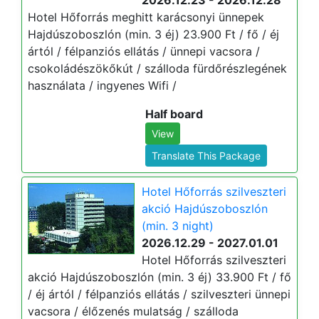
2026.12.23 - 2026.12.28
Hotel Hőforrás meghitt karácsonyi ünnepek
Hajdúszoboszlón (min. 3 éj) 23.900 Ft / fő / éj
ártól / félpanziós ellátás / ünnepi vacsora /
csokoládészökőkút / szálloda fürdőrészlegének
használata / ingyenes Wifi /
Half board
View
Translate This Package
Hotel Hőforrás szilveszteri
akció Hajdúszoboszlón
(min. 3 night)
2026.12.29 - 2027.01.01
Hotel Hőforrás szilveszteri
akció Hajdúszoboszlón (min. 3 éj) 33.900 Ft / fő
/ éj ártól / félpanziós ellátás / szilveszteri ünnepi
vacsora / élőzenés mulatság / szálloda