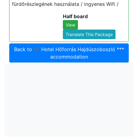
fürdőrészlegének használata / ingyenes Wifi /
Half board
View
Translate This Package
Back to ✔️ Hotel Hőforrás Hajdúszoboszló ***
accommodation