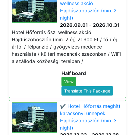
wellness akció
Hajdúszoboszlón (min. 2
night)
2026.09.01 - 2026.10.31
Hotel Hőforrás őszi wellness akció
Hajdúszoboszlón (min. 2 éj) 21.900 Ft / fő / éj
ártól / félpanzió / gyógyvizes medence
használata / kültéri medencék szezonban / WIFI
a szálloda közösségi tereiben /
Half board
View
Translate This Package
✔️ Hotel Hőforrás meghitt
karácsonyi ünnepek
Hajdúszoboszlón (min. 3
night)