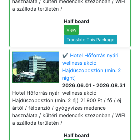
használata / kültéri medencék szezonban / WIFI
a szálloda területén /
Half board
View
Translate This Package
✔️ Hotel Hőforrás nyári
wellness akció
Hajdúszoboszlón (min. 2
night)
2026.06.01 - 2026.08.31
Hotel Hőforrás nyári wellness akció
Hajdúszoboszlón (min. 2 éj) 21.900 Ft / fő / éj
ártól / félpanzió / gyógyvizes medence
használata / kültéri medencék szezonban / WIFI
a szálloda területén /
Half board