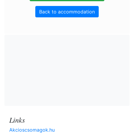
Back to accommodation
Links
Akcioscsomagok.hu