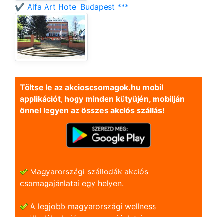
✔️ Alfa Art Hotel Budapest ***
Töltse le az akcioscsomagok.hu mobil
applikációt, hogy minden kütyüjén, mobilján
önnel legyen az összes akciós szállás!
Magyarországi szállodák akciós
csomagajánlatai egy helyen.
A legjobb magyarországi wellness