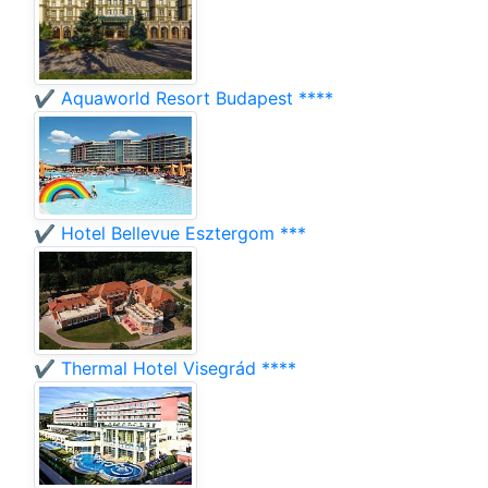
✔️ Aquaworld Resort Budapest ****
✔️ Hotel Bellevue Esztergom ***
✔️ Thermal Hotel Visegrád ****