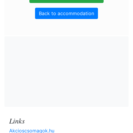
Back to accommodation
Links
Akcioscsomagok.hu