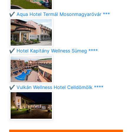
✔️ Aqua Hotel Termál Mosonmagyaróvár ***
✔️ Hotel Kapitány Wellness Sümeg ****
✔️ Vulkán Wellness Hotel Celldömölk ****