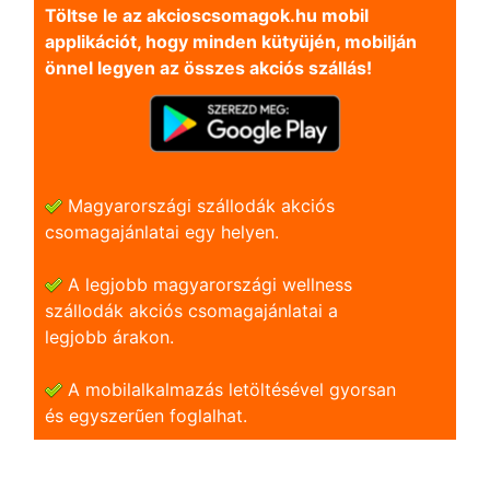
Töltse le az akcioscsomagok.hu mobil
applikációt, hogy minden kütyüjén, mobilján
önnel legyen az összes akciós szállás!
Magyarországi szállodák akciós
csomagajánlatai egy helyen.
A legjobb magyarországi wellness
szállodák akciós csomagajánlatai a
legjobb árakon.
A mobilalkalmazás letöltésével gyorsan
és egyszerũen foglalhat.