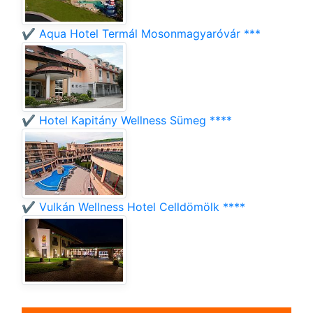
✔️ Aqua Hotel Termál Mosonmagyaróvár ***
✔️ Hotel Kapitány Wellness Sümeg ****
✔️ Vulkán Wellness Hotel Celldömölk ****