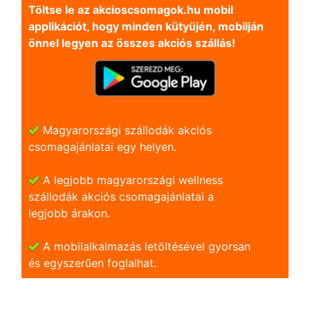
Töltse le az akcioscsomagok.hu mobil
applikációt, hogy minden kütyüjén, mobilján
önnel legyen az összes akciós szállás!
Magyarországi szállodák akciós
csomagajánlatai egy helyen.
A legjobb magyarországi wellness
szállodák akciós csomagajánlatai a
legjobb árakon.
A mobilalkalmazás letöltésével gyorsan
és egyszerũen foglalhat.