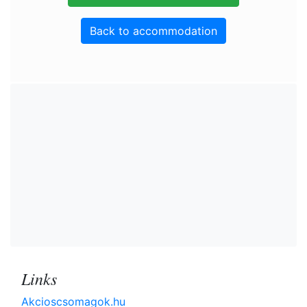
Back to accommodation
Links
Akcioscsomagok.hu