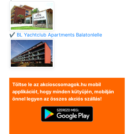
✔️ BL Yachtclub Apartments Balatonlelle
Töltse le az akcioscsomagok.hu mobil
applikációt, hogy minden kütyüjén, mobilján
önnel legyen az összes akciós szállás!