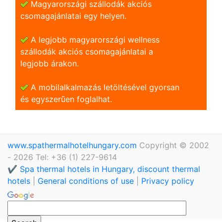
Magyarországi szállodák akciós
csomagajánlatai egy helyen.
A legjobb magyarországi wellness
szállodák akciós csomagajánlatai a
legjobb árakon.
A mobilalkalmazás letöltésével gyorsan
és egyszerũen foglalhat.
www.spathermalhotelhungary.com
Copyright © 2002
- 2026 Tel: +36 (1) 227-9614
✔️ Spa thermal hotels in Hungary, discount thermal
hotels
|
General conditions of use
|
Privacy policy