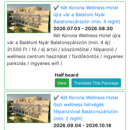
✔️ Két Korona Wellness Hotel
újra vár a Balatoni Nyár
Balatonszárszón (min. 4 night)
2026.07.03 - 2026.08.30
Két Korona Wellness Hotel újra
vár a Balatoni Nyár Balatonszárszón (min. 4 éj)
31.500 Ft / fő / éj ártól / köszöntőital / félpanzió /
wellness centrum használat / fürdőköntös / ingyenes
parkolás / ingyenes wifi /
Half board
View
Translate This Package
✔️ Két Korona Wellness Hotel
őszi wellness hétvégék
félpanzióval Balatonszárszón
(min. 2 night)
2026.09.04 - 2026.10.18