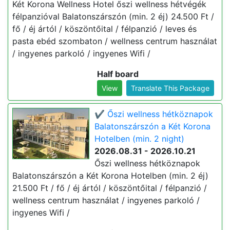
Két Korona Wellness Hotel őszi wellness hétvégék
félpanzióval Balatonszárszón (min. 2 éj) 24.500 Ft /
fő / éj ártól / köszöntőital / félpanzió / leves és
pasta ebéd szombaton / wellness centrum használat
/ ingyenes parkoló / ingyenes Wifi /
Half board
View
Translate This Package
✔️ Őszi wellness hétköznapok
Balatonszárszón a Két Korona
Hotelben (min. 2 night)
2026.08.31 - 2026.10.21
Őszi wellness hétköznapok
Balatonszárszón a Két Korona Hotelben (min. 2 éj)
21.500 Ft / fő / éj ártól / köszöntőital / félpanzió /
wellness centrum használat / ingyenes parkoló /
ingyenes Wifi /