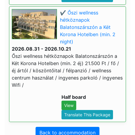
✔️ Őszi wellness
hétköznapok
Balatonszárszón a Két
Korona Hotelben (min. 2
night)
2026.08.31 - 2026.10.21
Őszi wellness hétköznapok Balatonszárszón a
Két Korona Hotelben (min. 2 éj) 21.500 Ft / fő /
éj ártól / köszöntőital / félpanzió / wellness
centrum használat / ingyenes parkoló / ingyenes
Wifi /
Half board
View
Translate This Package
Back to accommodation