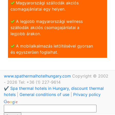
Magyarországi szállodák akciós
csomagajánlatai egy helyen.
A legjobb magyarországi wellness
szállodák akciós csomagajánlatai a
legjobb árakon.
A mobilalkalmazás letöltésével gyorsan
és egyszerũen foglalhat.
www.spathermalhotelhungary.com
Copyright © 2002
- 2026 Tel: +36 (1) 227-9614
✔️ Spa thermal hotels in Hungary, discount thermal
hotels
|
General conditions of use
|
Privacy policy