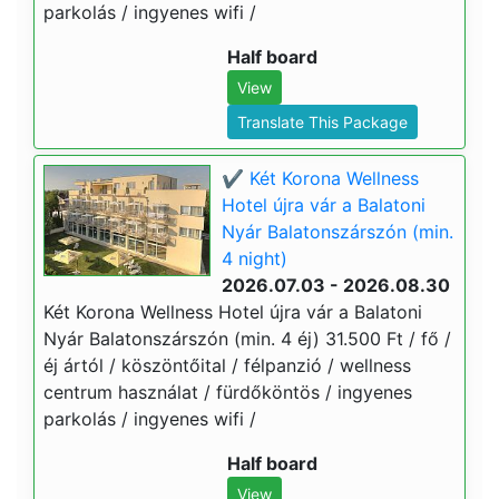
parkolás / ingyenes wifi /
Half board
View
Translate This Package
✔️ Két Korona Wellness
Hotel újra vár a Balatoni
Nyár Balatonszárszón (min.
4 night)
2026.07.03 - 2026.08.30
Két Korona Wellness Hotel újra vár a Balatoni
Nyár Balatonszárszón (min. 4 éj) 31.500 Ft / fő /
éj ártól / köszöntőital / félpanzió / wellness
centrum használat / fürdőköntös / ingyenes
parkolás / ingyenes wifi /
Half board
View