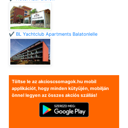
✔️ BL Yachtclub Apartments Balatonlelle
Töltse le az akcioscsomagok.hu mobil
applikációt, hogy minden kütyüjén, mobilján
önnel legyen az összes akciós szállás!