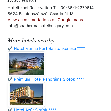
Hoteltelnet Reservation Tel: 00-36-1-2279614
8624 Balatonszárszó, Csárda út 18.
View accommodations on Google maps
info@spathermalhotelhungary.com
More hotels nearby
✔️ Hotel Marina Port Balatonkenese ****
✔️ Prémium Hotel Panoráma Siófok ****
✔️ Hotel Azúr Siófok ****