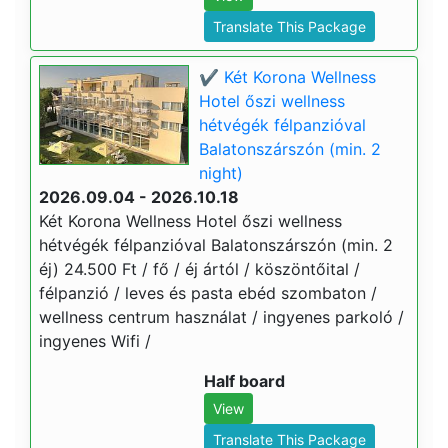
Translate This Package
✔️ Két Korona Wellness
Hotel őszi wellness
hétvégék félpanzióval
Balatonszárszón (min. 2
night)
2026.09.04 - 2026.10.18
Két Korona Wellness Hotel őszi wellness
hétvégék félpanzióval Balatonszárszón (min. 2
éj) 24.500 Ft / fő / éj ártól / köszöntőital /
félpanzió / leves és pasta ebéd szombaton /
wellness centrum használat / ingyenes parkoló /
ingyenes Wifi /
Half board
View
Translate This Package