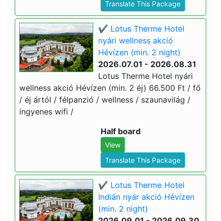
Translate This Package
✔️ Lotus Therme Hotel
nyári wellness akció
Hévízen (min. 2 night)
2026.07.01 - 2026.08.31
Lotus Therme Hotel nyári
wellness akció Hévízen (min. 2 éj) 66.500 Ft / fő
/ éj ártól / félpanzió / wellness / szaunavilág /
ingyenes wifi /
Half board
View
Translate This Package
✔️ Lotus Therme Hotel
Indián nyár akció Hévízen
(min. 2 night)
2026.09.01 - 2026.09.30