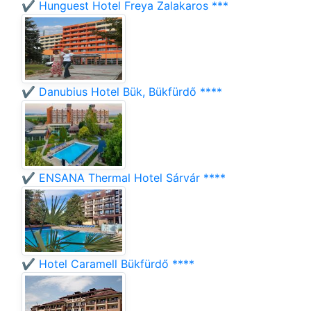
✔️ Hunguest Hotel Freya Zalakaros ***
✔️ Danubius Hotel Bük, Bükfürdő ****
✔️ ENSANA Thermal Hotel Sárvár ****
✔️ Hotel Caramell Bükfürdő ****