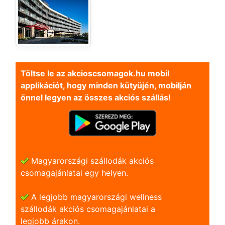
Töltse le az akcioscsomagok.hu mobil
applikációt, hogy minden kütyüjén, mobilján
önnel legyen az összes akciós szállás!
Magyarországi szállodák akciós
csomagajánlatai egy helyen.
A legjobb magyarországi wellness
szállodák akciós csomagajánlatai a
legjobb árakon.