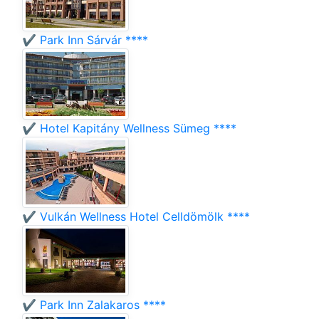
✔️ Park Inn Sárvár ****
✔️ Hotel Kapitány Wellness Sümeg ****
✔️ Vulkán Wellness Hotel Celldömölk ****
✔️ Park Inn Zalakaros ****