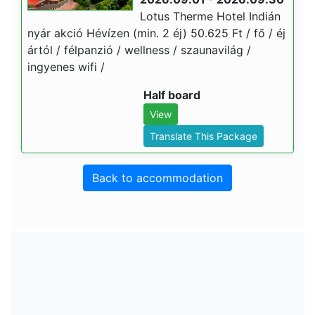
Lotus Therme Hotel Indián
nyár akció Hévízen (min. 2 éj) 50.625 Ft / fő / éj
ártól / félpanzió / wellness / szaunavilág /
ingyenes wifi /
Half board
View
Translate This Package
Back to accommodation