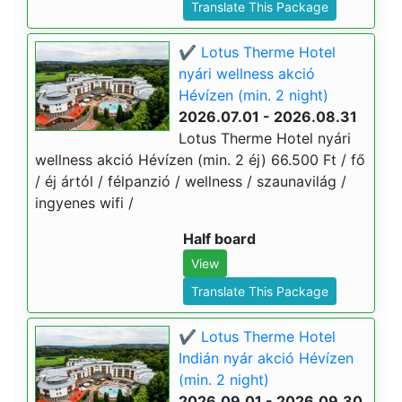
Translate This Package
✔️ Lotus Therme Hotel
nyári wellness akció
Hévízen (min. 2 night)
2026.07.01 - 2026.08.31
Lotus Therme Hotel nyári
wellness akció Hévízen (min. 2 éj) 66.500 Ft / fő
/ éj ártól / félpanzió / wellness / szaunavilág /
ingyenes wifi /
Half board
View
Translate This Package
✔️ Lotus Therme Hotel
Indián nyár akció Hévízen
(min. 2 night)
2026.09.01 - 2026.09.30