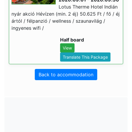
Lotus Therme Hotel Indián
nyár akció Hévízen (min. 2 éj) 50.625 Ft / fő / éj
ártól / félpanzió / wellness / szaunavilág /
ingyenes wifi /
Half board
View
Translate This Package
Back to accommodation