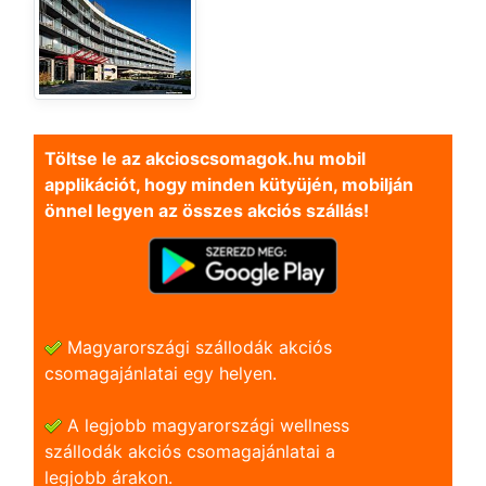
Töltse le az akcioscsomagok.hu mobil
applikációt, hogy minden kütyüjén, mobilján
önnel legyen az összes akciós szállás!
Magyarországi szállodák akciós
csomagajánlatai egy helyen.
A legjobb magyarországi wellness
szállodák akciós csomagajánlatai a
legjobb árakon.