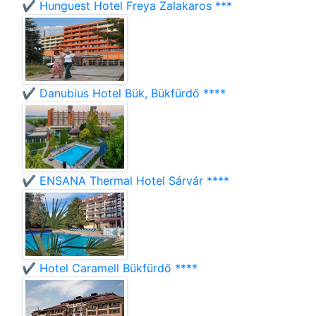
✔️ Hunguest Hotel Freya Zalakaros ***
✔️ Danubius Hotel Bük, Bükfürdő ****
✔️ ENSANA Thermal Hotel Sárvár ****
✔️ Hotel Caramell Bükfürdő ****