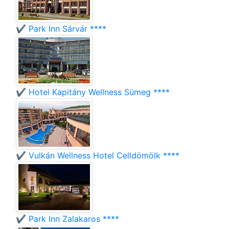
✔️ Park Inn Sárvár ****
✔️ Hotel Kapitány Wellness Sümeg ****
✔️ Vulkán Wellness Hotel Celldömölk ****
✔️ Park Inn Zalakaros ****