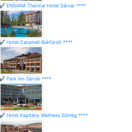
✔️ ENSANA Thermal Hotel Sárvár ****
✔️ Hotel Caramell Bükfürdő ****
✔️ Park Inn Sárvár ****
✔️ Hotel Kapitány Wellness Sümeg ****