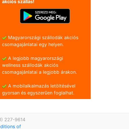
akciós szállás!
Magyarországi szállodák akciós
csomagajánlatai egy helyen.
A legjobb magyarországi
wellness szállodák akciós
csomagajánlatai a legjobb árakon.
A mobilalkalmazás letöltésével
gyorsan és egyszerũen foglalhat.
1) 227-9614
ditions of