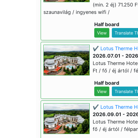
(min. 2 éj) 71.250 Ft
szaunavilág / ingyenes wifi /
Half board
View
Translate 
✔️ Lotus Therme Ho
2026.07.01 - 202
Lotus Therme Hotel
Ft / fő / éj ártól /
Half board
View
Translate 
✔️ Lotus Therme Ho
2026.09.01 - 202
Lotus Therme Hotel 
fő / éj ártól / félp