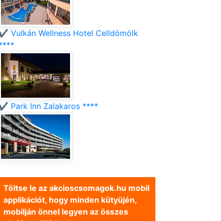
✔️ Vulkán Wellness Hotel Celldömölk
****
✔️ Park Inn Zalakaros ****
Töltse le az akcioscsomagok.hu mobil
applikációt, hogy minden kütyüjén,
mobilján önnel legyen az összes