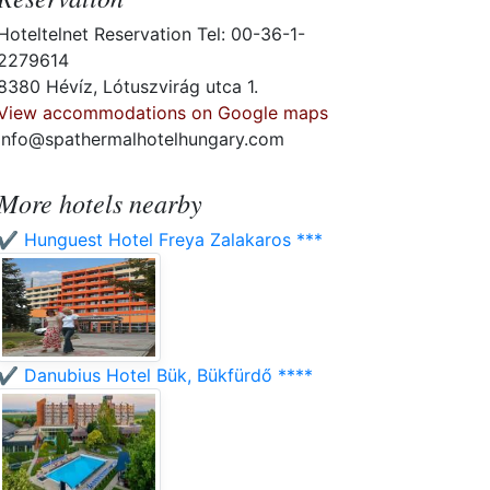
Hoteltelnet Reservation Tel: 00-36-1-
2279614
8380 Hévíz, Lótuszvirág utca 1.
View accommodations on Google maps
info@spathermalhotelhungary.com
More hotels nearby
✔️ Hunguest Hotel Freya Zalakaros ***
✔️ Danubius Hotel Bük, Bükfürdő ****