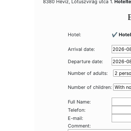
8380 Hévíz, Lótuszvirág utca 1.
Hotelt
Hotel:
✔️ Hote
Arrival date:
Departure date:
Number of adults:
Number of children:
Full Name:
Telefon:
E-mail:
Comment: