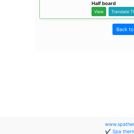
Half board
View
Translate 
Back t
www.spathe
✔️ Spa therm