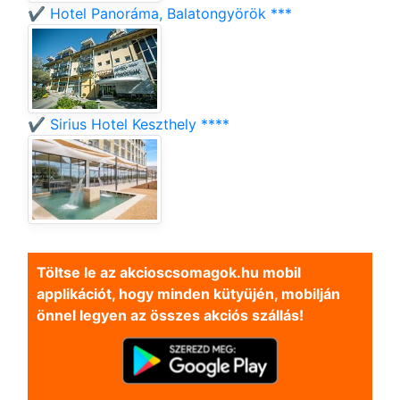
✔️ Hotel Panoráma, Balatongyörök ***
✔️ Sirius Hotel Keszthely ****
Töltse le az akcioscsomagok.hu mobil
applikációt, hogy minden kütyüjén, mobilján
önnel legyen az összes akciós szállás!