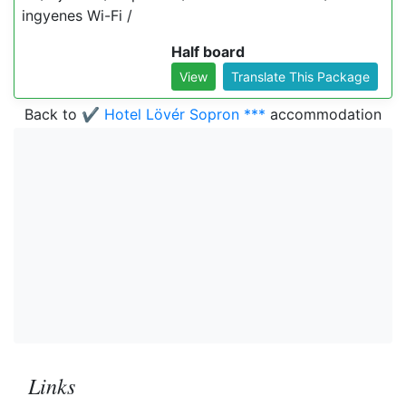
ingyenes Wi-Fi /
Half board
View
Translate This Package
Back to
✔️ Hotel Lövér Sopron ***
accommodation
Links