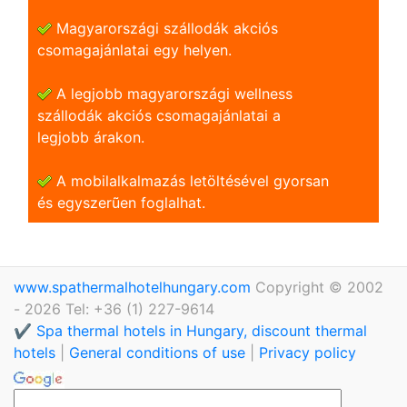
Magyarországi szállodák akciós
csomagajánlatai egy helyen.
A legjobb magyarországi wellness
szállodák akciós csomagajánlatai a
legjobb árakon.
A mobilalkalmazás letöltésével gyorsan
és egyszerũen foglalhat.
www.spathermalhotelhungary.com
Copyright © 2002
- 2026 Tel: +36 (1) 227-9614
✔️ Spa thermal hotels in Hungary, discount thermal
hotels
|
General conditions of use
|
Privacy policy