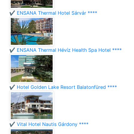
✔️ ENSANA Thermal Hotel Sárvár ****
✔️ ENSANA Thermal Hévíz Health Spa Hotel ****
✔️ Hotel Golden Lake Resort Balatonfüred ****
✔️ Vital Hotel Nautis Gárdony ****