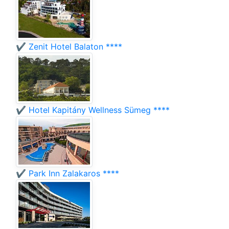
✔️ Zenit Hotel Balaton ****
✔️ Hotel Kapitány Wellness Sümeg ****
✔️ Park Inn Zalakaros ****