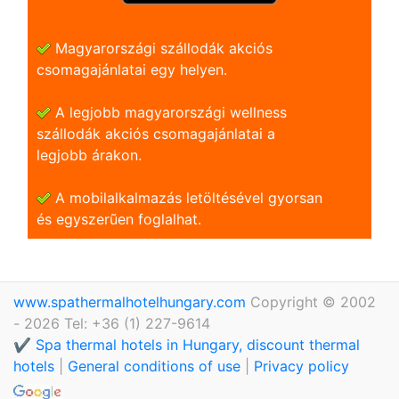
Magyarországi szállodák akciós
csomagajánlatai egy helyen.
A legjobb magyarországi wellness
szállodák akciós csomagajánlatai a
legjobb árakon.
A mobilalkalmazás letöltésével gyorsan
és egyszerũen foglalhat.
www.spathermalhotelhungary.com
Copyright © 2002
- 2026 Tel: +36 (1) 227-9614
✔️ Spa thermal hotels in Hungary, discount thermal
hotels
|
General conditions of use
|
Privacy policy