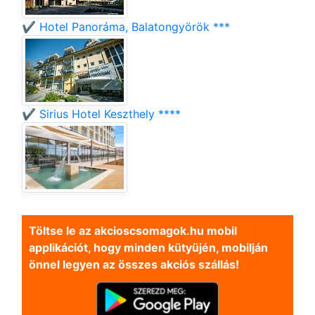
✔️ Hotel Panoráma, Balatongyörök ***
✔️ Sirius Hotel Keszthely ****
Töltse le az akcioscsomagok.hu mobil
applikációt, hogy minden kütyüjén, mobilján
önnel legyen az összes akciós szállás!