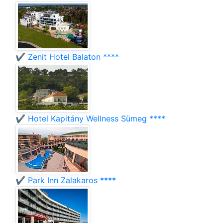
✔️ Zenit Hotel Balaton ****
✔️ Hotel Kapitány Wellness Sümeg ****
✔️ Park Inn Zalakaros ****