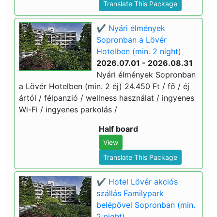
Translate This Package
✔️ Nyári élmények
Sopronban a Lövér
Hotelben (min. 2 night)
2026.07.01 - 2026.08.31
Nyári élmények Sopronban
a Lövér Hotelben (min. 2 éj) 24.450 Ft / fő / éj
ártól / félpanzió / wellness használat / ingyenes
Wi-Fi / ingyenes parkolás /
Half board
View
Translate This Package
✔️ Hotel Lővér akciós
szállás Familypark
belépővel Sopronban (min.
2 night)