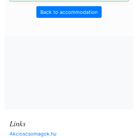
Back to accommodation
Links
Akcioscsomagok.hu