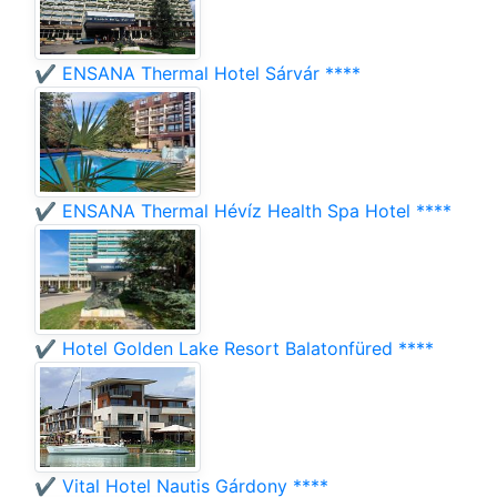
✔️ ENSANA Thermal Hotel Sárvár ****
✔️ ENSANA Thermal Hévíz Health Spa Hotel ****
✔️ Hotel Golden Lake Resort Balatonfüred ****
✔️ Vital Hotel Nautis Gárdony ****