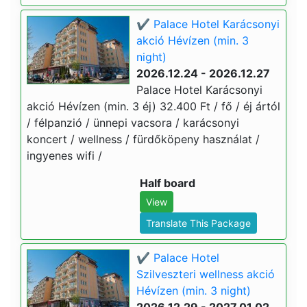
✔️ Palace Hotel Karácsonyi
akció Hévízen (min. 3
night)
2026.12.24 - 2026.12.27
Palace Hotel Karácsonyi
akció Hévízen (min. 3 éj) 32.400 Ft / fő / éj ártól
/ félpanzió / ünnepi vacsora / karácsonyi
koncert / wellness / fürdőköpeny használat /
ingyenes wifi /
Half board
View
Translate This Package
✔️ Palace Hotel
Szilveszteri wellness akció
Hévízen (min. 3 night)