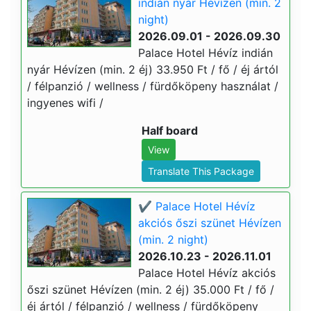
indián nyár Hévízen (min. 2
night)
2026.09.01 - 2026.09.30
Palace Hotel Hévíz indián
nyár Hévízen (min. 2 éj) 33.950 Ft / fő / éj ártól
/ félpanzió / wellness / fürdőköpeny használat /
ingyenes wifi /
Half board
View
Translate This Package
✔️ Palace Hotel Hévíz
akciós őszi szünet Hévízen
(min. 2 night)
2026.10.23 - 2026.11.01
Palace Hotel Hévíz akciós
őszi szünet Hévízen (min. 2 éj) 35.000 Ft / fő /
éj ártól / félpanzió / wellness / fürdőköpeny