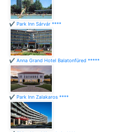
✔️ Park Inn Sárvár ****
✔️ Anna Grand Hotel Balatonfüred *****
✔️ Park Inn Zalakaros ****