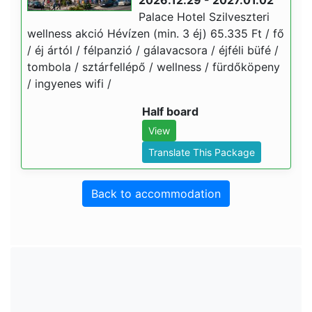
2026.12.29 - 2027.01.02
Palace Hotel Szilveszteri
wellness akció Hévízen (min. 3 éj) 65.335 Ft / fő
/ éj ártól / félpanzió / gálavacsora / éjféli büfé /
tombola / sztárfellépő / wellness / fürdőköpeny
/ ingyenes wifi /
Half board
View
Translate This Package
Back to accommodation