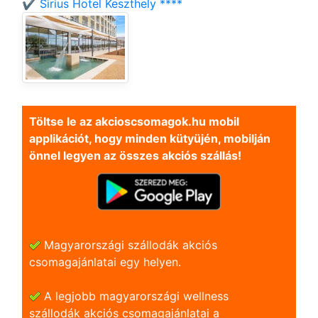
✔️ Sirius Hotel Keszthely ****
Töltse le az akcioscsomagok.hu mobil
applikációt, hogy minden kütyüjén, mobilján
önnel legyen az összes akciós szállás!
Magyarországi szállodák akciós
csomagajánlatai egy helyen.
A legjobb magyarországi wellness
szállodák akciós csomagajánlatai a