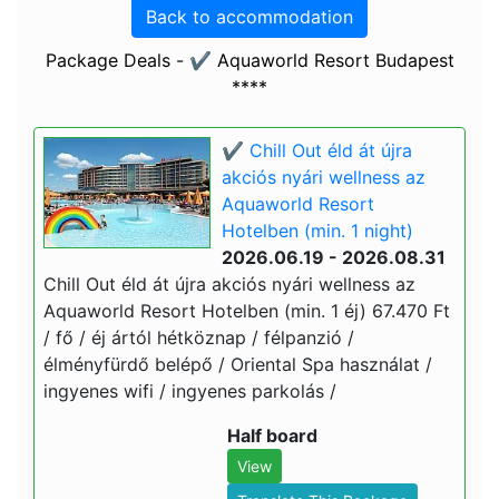
Back to accommodation
Package Deals - ✔️ Aquaworld Resort Budapest
****
✔️ Chill Out éld át újra
akciós nyári wellness az
Aquaworld Resort
Hotelben (min. 1 night)
2026.06.19 - 2026.08.31
Chill Out éld át újra akciós nyári wellness az
Aquaworld Resort Hotelben (min. 1 éj) 67.470 Ft
/ fő / éj ártól hétköznap / félpanzió /
élményfürdő belépő / Oriental Spa használat /
ingyenes wifi / ingyenes parkolás /
Half board
View