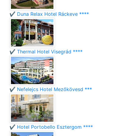
✔️ Duna Relax Hotel Ráckeve ****
✔️ Thermal Hotel Visegrád ****
✔️ Nefelejcs Hotel Mezőkövesd ***
✔️ Hotel Portobello Esztergom ****