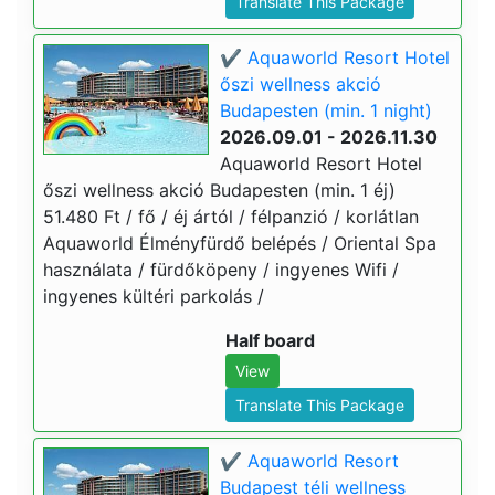
Translate This Package
✔️ Aquaworld Resort Hotel
őszi wellness akció
Budapesten (min. 1 night)
2026.09.01 - 2026.11.30
Aquaworld Resort Hotel
őszi wellness akció Budapesten (min. 1 éj)
51.480 Ft / fő / éj ártól / félpanzió / korlátlan
Aquaworld Élményfürdő belépés / Oriental Spa
használata / fürdőköpeny / ingyenes Wifi /
ingyenes kültéri parkolás /
Half board
View
Translate This Package
✔️ Aquaworld Resort
Budapest téli wellness