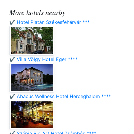
More hotels nearby
✔️ Hotel Platán Székesfehérvár ***
✔️ Villa Völgy Hotel Eger ****
✔️ Abacus Wellness Hotel Herceghalom ****
✔️ Szépia Bio Art Hotel Zsámbék ****