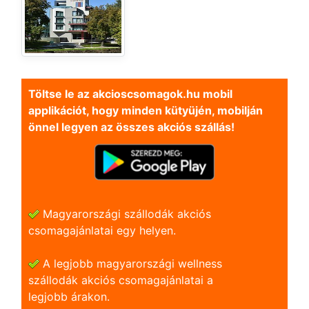
Töltse le az akcioscsomagok.hu mobil
applikációt, hogy minden kütyüjén, mobilján
önnel legyen az összes akciós szállás!
Magyarországi szállodák akciós
csomagajánlatai egy helyen.
A legjobb magyarországi wellness
szállodák akciós csomagajánlatai a
legjobb árakon.