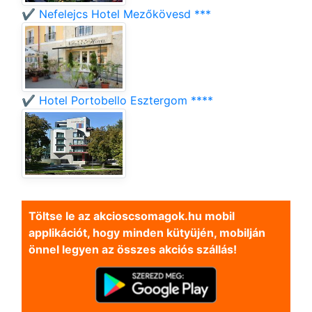
✔️ Nefelejcs Hotel Mezőkövesd ***
✔️ Hotel Portobello Esztergom ****
Töltse le az akcioscsomagok.hu mobil
applikációt, hogy minden kütyüjén, mobilján
önnel legyen az összes akciós szállás!