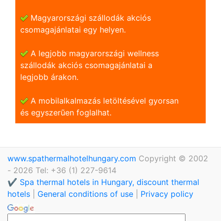
Magyarországi szállodák akciós
csomagajánlatai egy helyen.
A legjobb magyarországi wellness
szállodák akciós csomagajánlatai a
legjobb árakon.
A mobilalkalmazás letöltésével gyorsan
és egyszerũen foglalhat.
www.spathermalhotelhungary.com
Copyright © 2002
- 2026 Tel: +36 (1) 227-9614
✔️ Spa thermal hotels in Hungary, discount thermal
hotels
|
General conditions of use
|
Privacy policy