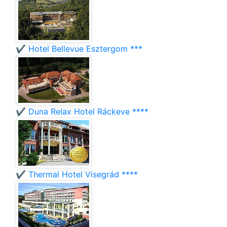
✔️ Hotel Bellevue Esztergom ***
✔️ Duna Relax Hotel Ráckeve ****
✔️ Thermal Hotel Visegrád ****