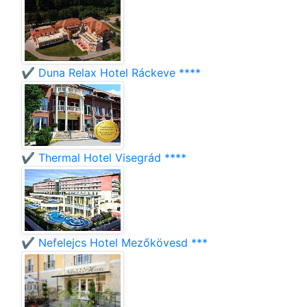
✔️ Duna Relax Hotel Ráckeve ****
✔️ Thermal Hotel Visegrád ****
✔️ Nefelejcs Hotel Mezőkövesd ***