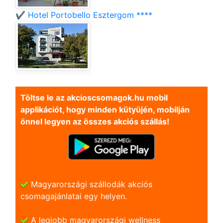
✔️ Hotel Portobello Esztergom ****
Töltse le az akcioscsomagok.hu mobil
applikációt, hogy minden kütyüjén, mobilján
önnel legyen az összes akciós szállás!
Magyarországi szállodák akciós
csomagajánlatai egy helyen.
A legjobb magyarországi wellness