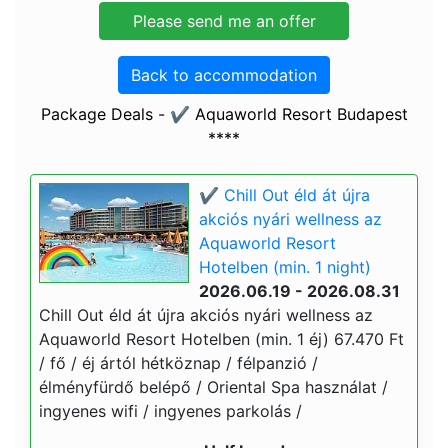
Back to accommodation
Package Deals - ✔️ Aquaworld Resort Budapest
****
✔️ Chill Out éld át újra
akciós nyári wellness az
Aquaworld Resort
Hotelben (min. 1 night)
2026.06.19 - 2026.08.31
Chill Out éld át újra akciós nyári wellness az
Aquaworld Resort Hotelben (min. 1 éj) 67.470 Ft
/ fő / éj ártól hétköznap / félpanzió /
élményfürdő belépő / Oriental Spa használat /
ingyenes wifi / ingyenes parkolás /