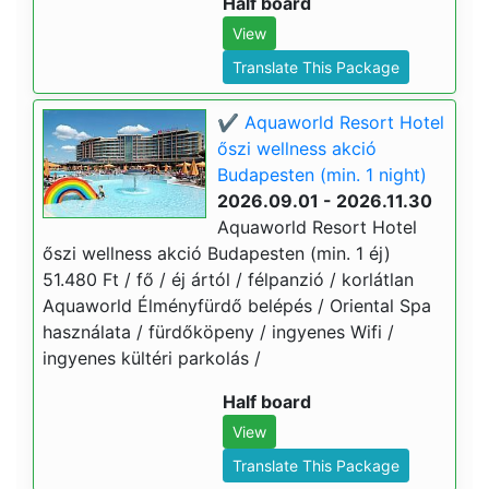
Half board
View
Translate This Package
✔️ Aquaworld Resort Hotel
őszi wellness akció
Budapesten (min. 1 night)
2026.09.01 - 2026.11.30
Aquaworld Resort Hotel
őszi wellness akció Budapesten (min. 1 éj)
51.480 Ft / fő / éj ártól / félpanzió / korlátlan
Aquaworld Élményfürdő belépés / Oriental Spa
használata / fürdőköpeny / ingyenes Wifi /
ingyenes kültéri parkolás /
Half board
View
Translate This Package