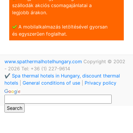
szállodák akciós csomagajánlatai a
legjobb árakon.
A mobilalkalmazás letöltésével gyorsan
és egyszerũen foglalhat.
www.spathermalhotelhungary.com
Copyright © 2002
- 2026 Tel: +36 (1) 227-9614
✔️ Spa thermal hotels in Hungary, discount thermal
hotels
|
General conditions of use
|
Privacy policy