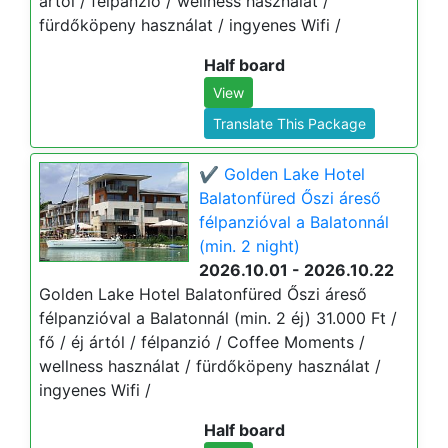
ártól / félpanzió / wellness használat /
fürdőköpeny használat / ingyenes Wifi /
Half board
View
Translate This Package
✔️ Golden Lake Hotel
Balatonfüred Őszi áreső
félpanzióval a Balatonnál
(min. 2 night)
2026.10.01 - 2026.10.22
Golden Lake Hotel Balatonfüred Őszi áreső
félpanzióval a Balatonnál (min. 2 éj) 31.000 Ft /
fő / éj ártól / félpanzió / Coffee Moments /
wellness használat / fürdőköpeny használat /
ingyenes Wifi /
Half board