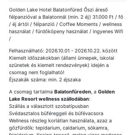
Golden Lake Hotel Balatonfüred Őszi áreső
félpanzióval a Balatonnál (min. 2 éj) 31.000 Ft / fő
/ éj ártól / félpanzió / Coffee Moments / wellness
használat / fürdőköpeny használat / ingyenes Wifi
/
Felhasználható: 2026.10.01 - 2026.10.22. között
Kiemelt időszakokban (állami ünnepek, iskolai
szünetek és kiemelt rendezvények) idején a
csomag nem foglalható!
Éjszakák száma: min. 2 éjszaka
A csomag tartalma
Balatonfüreden
, a
Golden
Lake Resort wellness szállodában
:
Szállás a választott szobatípusban
Svédasztalos büféreggeli és büfévacsora
Wellness részleg korlátlan használata, azaz a
gőzfürdők: tepidarium, caldarium, sókamra,