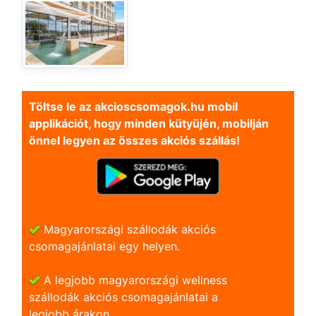
Töltse le az akcioscsomagok.hu mobil
applikációt, hogy minden kütyüjén, mobilján
önnel legyen az összes akciós szállás!
Magyarországi szállodák akciós
csomagajánlatai egy helyen.
A legjobb magyarországi wellness
szállodák akciós csomagajánlatai a
legjobb árakon.