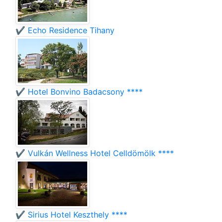
✔️ Echo Residence Tihany
✔️ Hotel Bonvino Badacsony ****
✔️ Vulkán Wellness Hotel Celldömölk ****
✔️ Sirius Hotel Keszthely ****