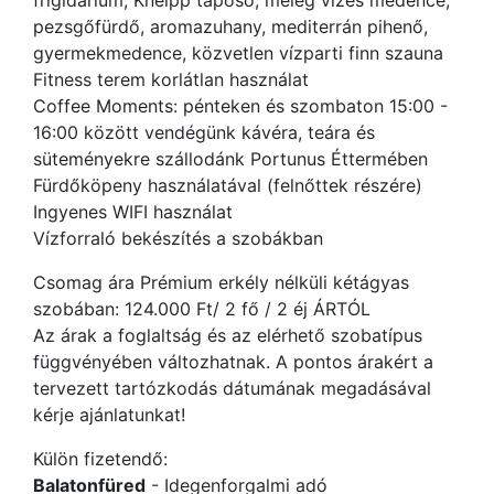
frigidarium, Kneipp taposó, meleg vizes medence,
pezsgőfürdő, aromazuhany, mediterrán pihenő,
gyermekmedence, közvetlen vízparti finn szauna
Fitness terem korlátlan használat
Coffee Moments: pénteken és szombaton 15:00 -
16:00 között vendégünk kávéra, teára és
süteményekre szállodánk Portunus Éttermében
Fürdőköpeny használatával (felnőttek részére)
Ingyenes WIFI használat
Vízforraló bekészítés a szobákban
Csomag ára Prémium erkély nélküli kétágyas
szobában: 124.000 Ft/ 2 fő / 2 éj ÁRTÓL
Az árak a foglaltság és az elérhető szobatípus
függvényében változhatnak. A pontos árakért a
tervezett tartózkodás dátumának megadásával
kérje ajánlatunkat!
Külön fizetendő:
Balatonfüred
- Idegenforgalmi adó