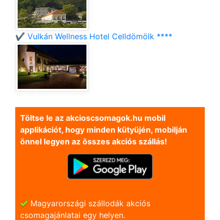
✔️ Vulkán Wellness Hotel Celldömölk ****
Töltse le az akcioscsomagok.hu mobil
applikációt, hogy minden kütyüjén, mobilján
önnel legyen az összes akciós szállás!
Magyarországi szállodák akciós
csomagajánlatai egy helyen.