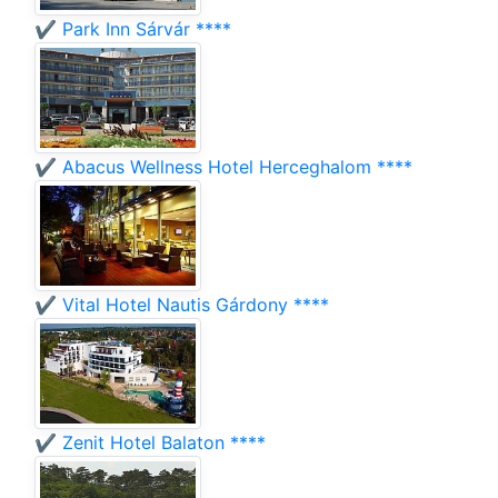
✔️ Park Inn Sárvár ****
✔️ Abacus Wellness Hotel Herceghalom ****
✔️ Vital Hotel Nautis Gárdony ****
✔️ Zenit Hotel Balaton ****