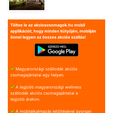
Töltse le az akcioscsomagok.hu mobil
applikációt, hogy minden kütyüjén, mobilján
önnel legyen az összes akciós szállás!
Magyarországi szállodák akciós
csomagajánlatai egy helyen.
A legjobb magyarországi wellness
szállodák akciós csomagajánlatai a
legjobb árakon.
A mobilalkalmazás letöltésével gyorsan