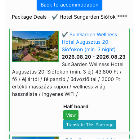
Back to accommodation
Package Deals - ✔️ Hotel Sungarden Siófok ****
✔️ SunGarden Wellness
Hotel Augusztus 20.
Siófokon (min. 3 night)
2026.08.20 - 2026.08.23
SunGarden Wellness Hotel
Augusztus 20. Siófokon (min. 3 éj) 43.800 Ft /
fő / éj ártól / félpanzió / üdvözlőital / 2000 Ft
értékű masszázs kupon / wellness világ
használata / ingyenes WIFI /
Half board
View
Translate This Package