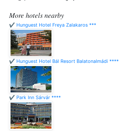
More hotels nearby
✔️ Hunguest Hotel Freya Zalakaros ***
✔️ Hunguest Hotel Bál Resort Balatonalmádi ****
✔️ Park Inn Sárvár ****