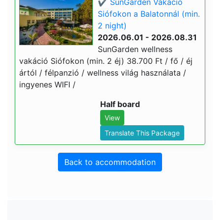
✔️ SunGarden Vakáció
Siófokon a Balatonnál (min.
2 night)
2026.06.01 - 2026.08.31
SunGarden wellness
vakáció Siófokon (min. 2 éj) 38.700 Ft / fő / éj
ártól / félpanzió / wellness világ használata /
ingyenes WIFI /
Half board
View
Translate This Package
Back to accommodation