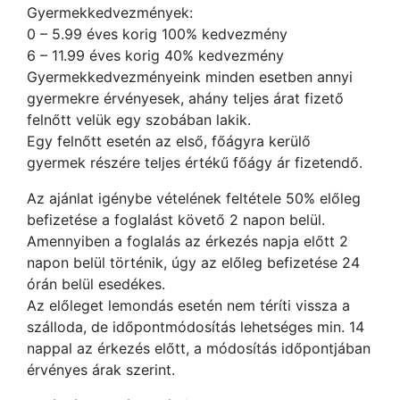
Gyermekkedvezmények:
0 – 5.99 éves korig 100% kedvezmény
6 – 11.99 éves korig 40% kedvezmény
Gyermekkedvezményeink minden esetben annyi
gyermekre érvényesek, ahány teljes árat fizető
felnőtt velük egy szobában lakik.
Egy felnőtt esetén az első, főágyra kerülő
gyermek részére teljes értékű főágy ár fizetendő.
Az ajánlat igénybe vételének feltétele 50% előleg
befizetése a foglalást követő 2 napon belül.
Amennyiben a foglalás az érkezés napja előtt 2
napon belül történik, úgy az előleg befizetése 24
órán belül esedékes.
Az előleget lemondás esetén nem téríti vissza a
szálloda, de időpontmódosítás lehetséges min. 14
nappal az érkezés előtt, a módosítás időpontjában
érvényes árak szerint.