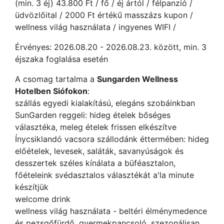
(min. 3 éj) 43.800 Ft / fő / éj ártól / félpanzió /
üdvözlőital / 2000 Ft értékű masszázs kupon /
wellness világ használata / ingyenes WIFI /
Érvényes: 2026.08.20 - 2026.08.23. között, min. 3
éjszaka foglalása esetén
A csomag tartalma a
Sungarden Wellness
Hotelben Siófokon
:
szállás egyedi kialakítású, elegáns szobáinkban
SunGarden reggeli: hideg ételek bőséges
választéka, meleg ételek frissen elkészítve
Ínycsiklandó vacsora szállodánk éttermében: hideg
előételek, levesek, saláták, savanyúságok és
desszertek széles kínálata a büféasztalon,
főételeink svédasztalos választékát a'la minute
készítjük
welcome drink
wellness világ használata - beltéri élménymedence
és pezsgőfürdő, gyermekpancsoló, szezonálisan