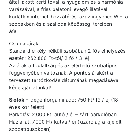
által lakott kerti tóval, a nyugalom és a harmónia
varázsával, a friss balatoni levegő illatával
korlátlan internet-hozzáférés, azaz ingyenes WIFI a
szobákban és a szálloda közösségi tereiben
áfa
Csomagárak:
Standard erkély nélküli szobában 2 fős elhelyezés
esetén: 262.800 Ft-tól/ 2 fő / 3 éj
Az árak a foglaltság és az elérhető szobatípus
függvényében változnak. A pontos árakért a
tervezett tartózkodás dátumának megadásával
kérje ajánlatunkat!
Siófok
- Idegenforgalmi adó: 750 Ft/ fő / éj (18
éves kor felett)
Parkolás: 2.000 Ft autó / éj – zárt parkolóban
Háziállat: 7.000 Ft/ kutya / éj (kizárólag a kijelölt
szobatípusokban)