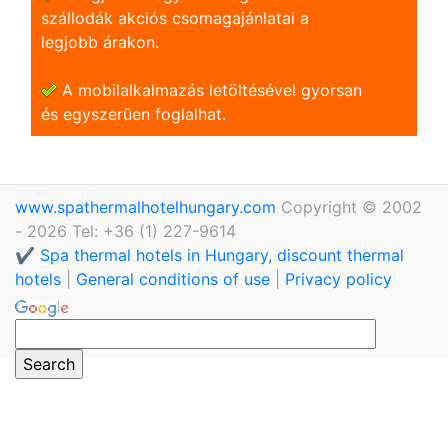
szállodák akciós csomagajánlatai a
legjobb árakon.
A mobilalkalmazás letöltésével gyorsan
és egyszerũen foglalhat.
www.spathermalhotelhungary.com
Copyright © 2002
- 2026 Tel: +36 (1) 227-9614
✔️ Spa thermal hotels in Hungary, discount thermal
hotels
|
General conditions of use
|
Privacy policy