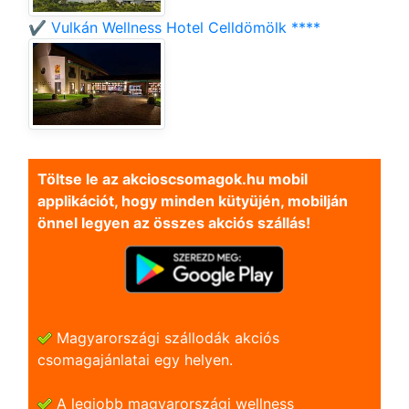
✔️ Vulkán Wellness Hotel Celldömölk ****
Töltse le az akcioscsomagok.hu mobil
applikációt, hogy minden kütyüjén, mobilján
önnel legyen az összes akciós szállás!
Magyarországi szállodák akciós
csomagajánlatai egy helyen.
A legjobb magyarországi wellness