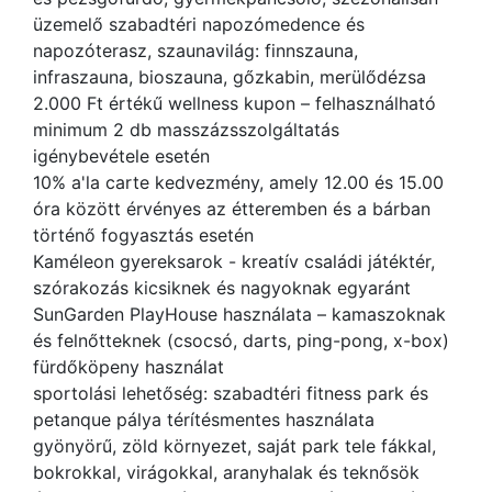
üzemelő szabadtéri napozómedence és
napozóterasz, szaunavilág: finnszauna,
infraszauna, bioszauna, gőzkabin, merülődézsa
2.000 Ft értékű wellness kupon – felhasználható
minimum 2 db masszázsszolgáltatás
igénybevétele esetén
10% a'la carte kedvezmény, amely 12.00 és 15.00
óra között érvényes az étteremben és a bárban
történő fogyasztás esetén
Kaméleon gyereksarok - kreatív családi játéktér,
szórakozás kicsiknek és nagyoknak egyaránt
SunGarden PlayHouse használata – kamaszoknak
és felnőtteknek (csocsó, darts, ping-pong, x-box)
fürdőköpeny használat
sportolási lehetőség: szabadtéri fitness park és
petanque pálya térítésmentes használata
gyönyörű, zöld környezet, saját park tele fákkal,
bokrokkal, virágokkal, aranyhalak és teknősök