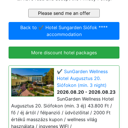
Back to ✔️ Hotel Sungarden Siófok ****
accommodation
More discount hotel packages
✔️ SunGarden Wellness
Hotel Augusztus 20.
Siófokon (min. 3 night)
2026.08.20 - 2026.08.23
SunGarden Wellness Hotel
Augusztus 20. Siófokon (min. 3 éj) 43.800 Ft /
fő / éj ártól / félpanzió / üdvözlőital / 2000 Ft
értékű masszázs kupon / wellness világ
használata / ingyenes WIFI /