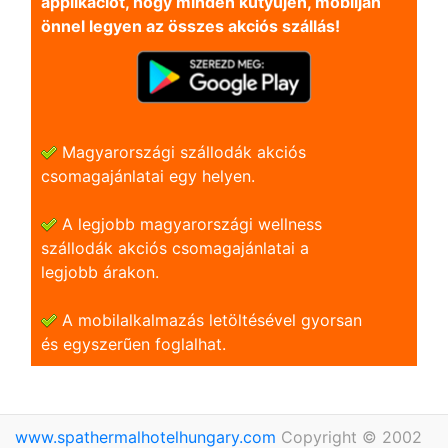
applikációt, hogy minden kütyüjén, mobilján
önnel legyen az összes akciós szállás!
Magyarországi szállodák akciós
csomagajánlatai egy helyen.
A legjobb magyarországi wellness
szállodák akciós csomagajánlatai a
legjobb árakon.
A mobilalkalmazás letöltésével gyorsan
és egyszerũen foglalhat.
www.spathermalhotelhungary.com
Copyright © 2002