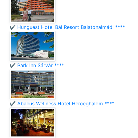
✔️ Hunguest Hotel Bál Resort Balatonalmádi ****
✔️ Park Inn Sárvár ****
✔️ Abacus Wellness Hotel Herceghalom ****