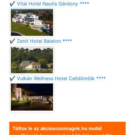
✔️ Vital Hotel Nautis Gárdony ****
✔️ Zenit Hotel Balaton ****
✔️ Vulkán Wellness Hotel Celldömölk ****
Töltse le az akcioscsomagok.hu mobil