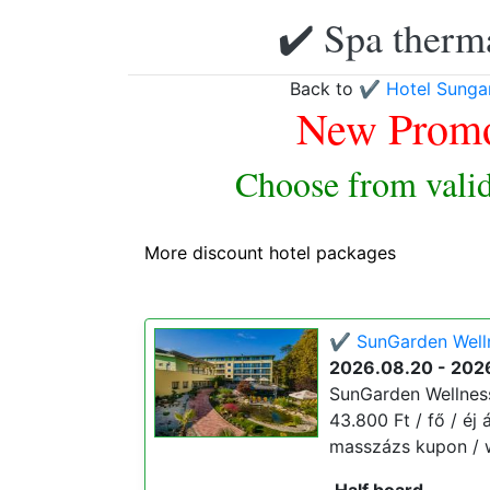
✔️ Spa therma
Back to
✔️ Hotel Sunga
New Promo
Choose from valid
More discount hotel packages
✔️ SunGarden Welln
2026.08.20 - 202
SunGarden Wellness
43.800 Ft / fő / éj 
masszázs kupon / we