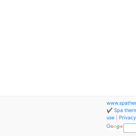
www.spathe
✔️ Spa therm
use
|
Privacy