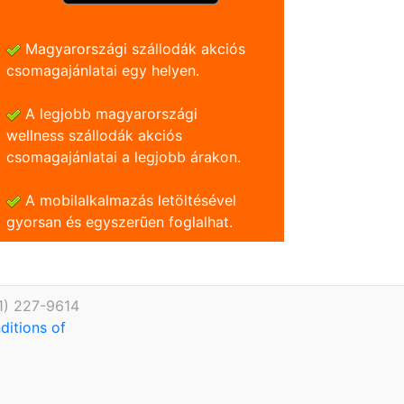
Magyarországi szállodák akciós
csomagajánlatai egy helyen.
A legjobb magyarországi
wellness szállodák akciós
csomagajánlatai a legjobb árakon.
A mobilalkalmazás letöltésével
gyorsan és egyszerũen foglalhat.
1) 227-9614
ditions of