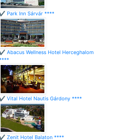
✔️ Park Inn Sárvár ****
✔️ Abacus Wellness Hotel Herceghalom
****
✔️ Vital Hotel Nautis Gárdony ****
✔️ Zenit Hotel Balaton ****