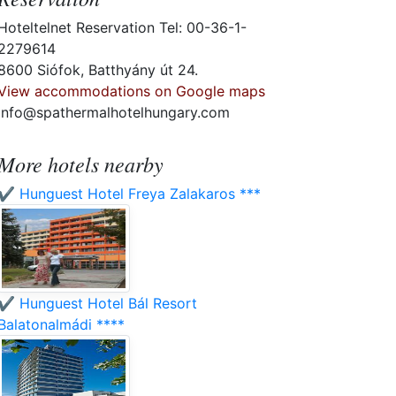
Hoteltelnet Reservation Tel: 00-36-1-
2279614
8600 Siófok, Batthyány út 24.
View accommodations on Google maps
info@spathermalhotelhungary.com
More hotels nearby
✔️ Hunguest Hotel Freya Zalakaros ***
✔️ Hunguest Hotel Bál Resort
Balatonalmádi ****