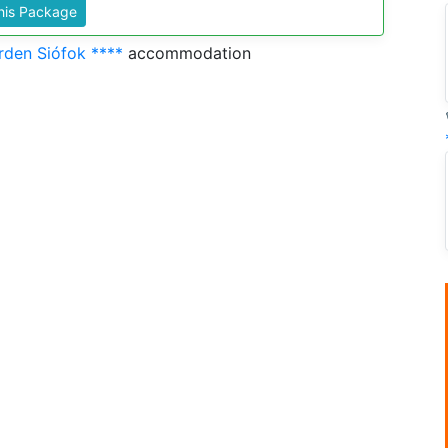
This Package
rden Siófok ****
accommodation