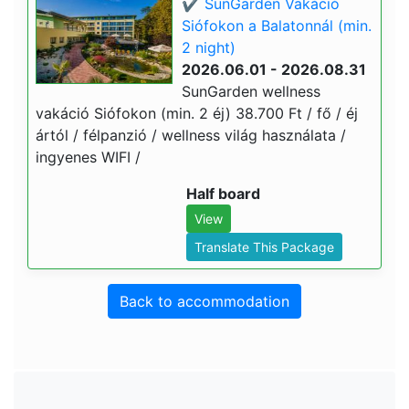
✔️ SunGarden Vakáció
Siófokon a Balatonnál (min.
2 night)
2026.06.01 - 2026.08.31
SunGarden wellness
vakáció Siófokon (min. 2 éj) 38.700 Ft / fő / éj
ártól / félpanzió / wellness világ használata /
ingyenes WIFI /
Half board
View
Translate This Package
Back to accommodation