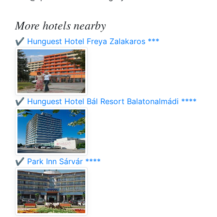
More hotels nearby
✔️ Hunguest Hotel Freya Zalakaros ***
✔️ Hunguest Hotel Bál Resort Balatonalmádi ****
✔️ Park Inn Sárvár ****