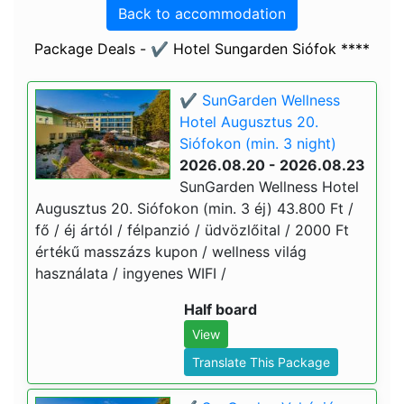
Back to accommodation
Package Deals - ✔️ Hotel Sungarden Siófok ****
✔️ SunGarden Wellness
Hotel Augusztus 20.
Siófokon (min. 3 night)
2026.08.20 - 2026.08.23
SunGarden Wellness Hotel
Augusztus 20. Siófokon (min. 3 éj) 43.800 Ft /
fő / éj ártól / félpanzió / üdvözlőital / 2000 Ft
értékű masszázs kupon / wellness világ
használata / ingyenes WIFI /
Half board
View
Translate This Package