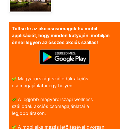
Töltse le az akcioscsomagok.hu mobil
applikációt, hogy minden kütyüjén, mobilján
önnel legyen az összes akciós szállás!
Magyarországi szállodák akciós
csomagajánlatai egy helyen.
A legjobb magyarországi wellness
szállodák akciós csomagajánlatai a
legjobb árakon.
A mobilalkalmazás letöltésével gyorsan