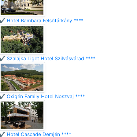
✔️ Hotel Bambara Felsőtárkány ****
✔️ Szalajka Liget Hotel Szilvásvárad ****
✔️ Oxigén Family Hotel Noszvaj ****
✔️ Hotel Cascade Demjén ****