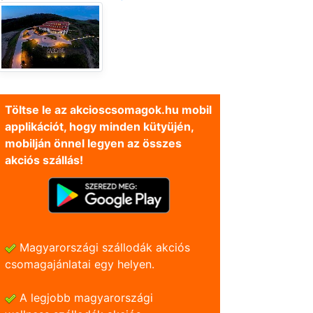
Töltse le az akcioscsomagok.hu mobil
applikációt, hogy minden kütyüjén,
mobilján önnel legyen az összes
akciós szállás!
Magyarországi szállodák akciós
csomagajánlatai egy helyen.
A legjobb magyarországi