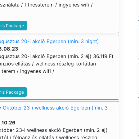
sználata / fitnessterem / ingyenes wifi /
This Package
ugusztus 20-i akció Egerben (min. 3 night)
6.08.23
ugusztus 20-i akció Egerben (min. 2 éj) 36.119 Ft
lpanziós ellátás / wellness részleg korlátlan
 terem / ingyenes wifi /
This Package
y Október 23-i wellness akció Egerben (min. 3
.10.26
któber 23-i wellness akció Egerben (min. 2 éj)
ártól / félpanziós ellátás / wellness részleg