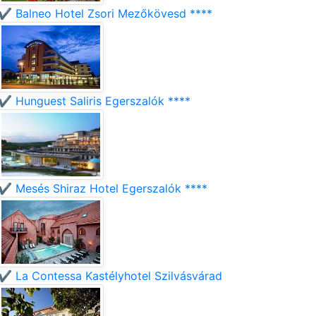
✔️ Balneo Hotel Zsori Mezőkövesd ****
✔️ Hunguest Saliris Egerszalók ****
✔️ Mesés Shiraz Hotel Egerszalók ****
✔️ La Contessa Kastélyhotel Szilvásvárad