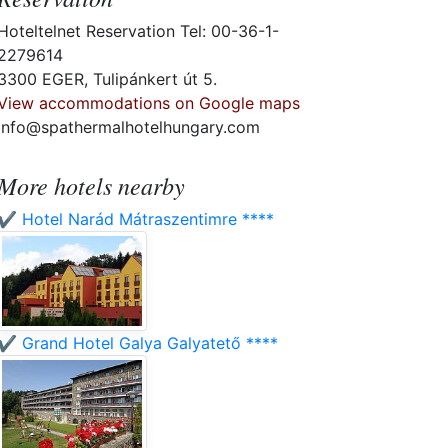
Hoteltelnet Reservation Tel: 00-36-1-
2279614
3300 EGER, Tulipánkert út 5.
View accommodations on Google maps
info@spathermalhotelhungary.com
More hotels nearby
✔️ Hotel Narád Mátraszentimre ****
✔️ Grand Hotel Galya Galyatető ****