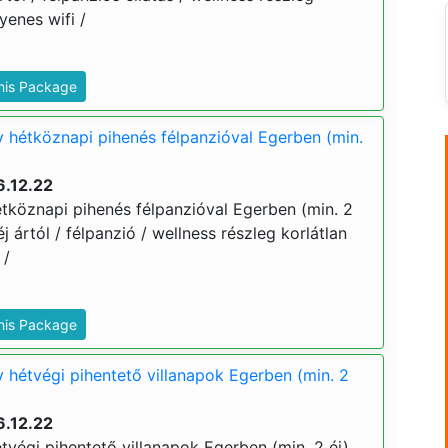
yenes wifi /
This Package
y hétköznapi pihenés félpanzióval Egerben (min.
6.12.22
étköznapi pihenés félpanzióval Egerben (min. 2
 éj ártól / félpanzió / wellness részleg korlátlan
 /
This Package
y hétvégi pihentető villanapok Egerben (min. 2
6.12.22
étvégi pihentető villanapok Egerben (min. 2 éj)