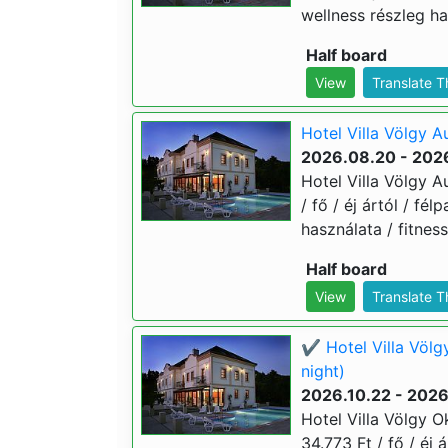
wellness részleg ha
Half board
View
Translate 
Hotel Villa Völgy A
2026.08.20 - 202
Hotel Villa Völgy A
/ fő / éj ártól / fé
használata / fitness
Half board
View
Translate 
✔️ Hotel Villa Völg
night)
2026.10.22 - 2026
Hotel Villa Völgy O
34.773 Ft / fő / éj 