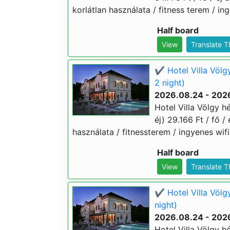
korlátlan használata / fitness terem / ing
Half board
View
Translate 
✔️ Hotel Villa Völg
2 night)
2026.08.24 - 202
Hotel Villa Völgy h
éj) 29.166 Ft / fő /
használata / fitnessterem / ingyenes wifi
Half board
View
Translate 
✔️ Hotel Villa Völg
night)
2026.08.24 - 202
Hotel Villa Völgy h