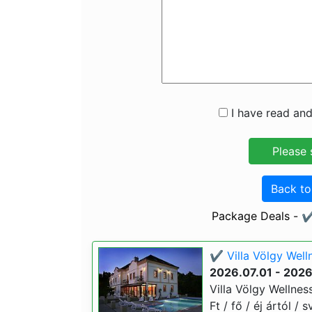
I have read and
Back t
Package Deals - ✔️
✔️ Villa Völgy Well
2026.07.01 - 2026
Villa Völgy Wellnes
Ft / fő / éj ártól /