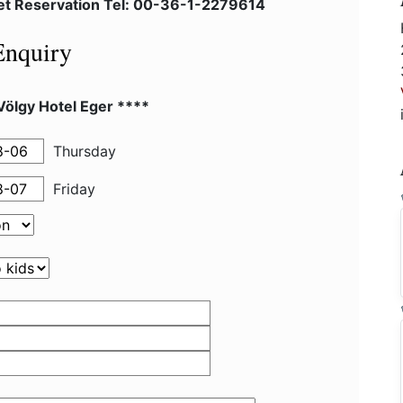
et Reservation Tel: 00-36-1-2279614
Enquiry
 Völgy Hotel Eger ****
Thursday
Friday