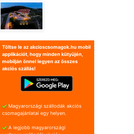
Töltse le az akcioscsomagok.hu mobil
applikációt, hogy minden kütyüjén,
mobilján önnel legyen az összes
akciós szállás!
Magyarországi szállodák akciós
csomagajánlatai egy helyen.
A legjobb magyarországi