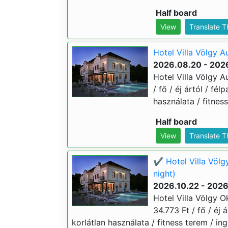
Half board
View
Translate 
Hotel Villa Völgy A
2026.08.20 - 202
Hotel Villa Völgy A
/ fő / éj ártól / fé
használata / fitness
Half board
View
Translate 
✔️ Hotel Villa Völg
night)
2026.10.22 - 2026
Hotel Villa Völgy O
34.773 Ft / fő / éj 
korlátlan használata / fitness terem / ing