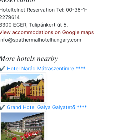
Hoteltelnet Reservation Tel: 00-36-1-
2279614
3300 EGER, Tulipánkert út 5.
View accommodations on Google maps
info@spathermalhotelhungary.com
More hotels nearby
✔️ Hotel Narád Mátraszentimre ****
✔️ Grand Hotel Galya Galyatető ****