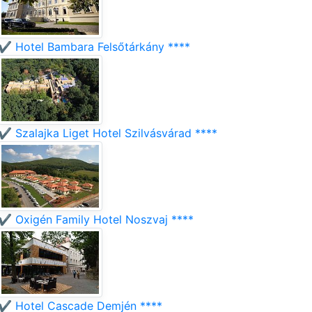
✔️ Hotel Bambara Felsőtárkány ****
✔️ Szalajka Liget Hotel Szilvásvárad ****
✔️ Oxigén Family Hotel Noszvaj ****
✔️ Hotel Cascade Demjén ****