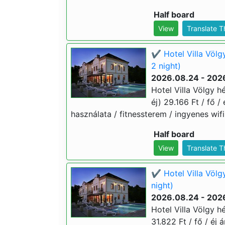
Half board
View
Translate 
✔️ Hotel Villa Völg
2 night)
2026.08.24 - 202
Hotel Villa Völgy h
éj) 29.166 Ft / fő /
használata / fitnessterem / ingyenes wifi
Half board
View
Translate 
✔️ Hotel Villa Völg
night)
2026.08.24 - 202
Hotel Villa Völgy h
31.822 Ft / fő / éj 