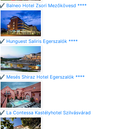
✔️ Balneo Hotel Zsori Mezőkövesd ****
✔️ Hunguest Saliris Egerszalók ****
✔️ Mesés Shiraz Hotel Egerszalók ****
✔️ La Contessa Kastélyhotel Szilvásvárad