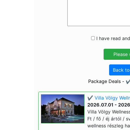
I have read and
Back t
Package Deals - ✔️
✔️ Villa Völgy Well
2026.07.01 - 2026
Villa Völgy Wellnes
Ft / fő / éj ártól /
wellness részleg ha