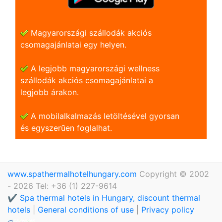
Magyarországi szállodák akciós
csomagajánlatai egy helyen.
A legjobb magyarországi wellness
szállodák akciós csomagajánlatai a
legjobb árakon.
A mobilalkalmazás letöltésével gyorsan
és egyszerũen foglalhat.
www.spathermalhotelhungary.com
Copyright © 2002
- 2026 Tel: +36 (1) 227-9614
✔️ Spa thermal hotels in Hungary, discount thermal
hotels
|
General conditions of use
|
Privacy policy