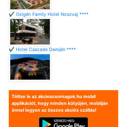
✔️ Oxigén Family Hotel Noszvaj ****
✔️ Hotel Cascade Demjén ****
Töltse le az akcioscsomagok.hu mobil
applikációt, hogy minden kütyüjén, mobilján
önnel legyen az összes akciós szállás!