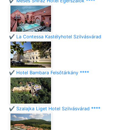
✔️ Mesés Shiraz Hotel Egerszalók ****
✔️ La Contessa Kastélyhotel Szilvásvárad
✔️ Hotel Bambara Felsőtárkány ****
✔️ Szalajka Liget Hotel Szilvásvárad ****