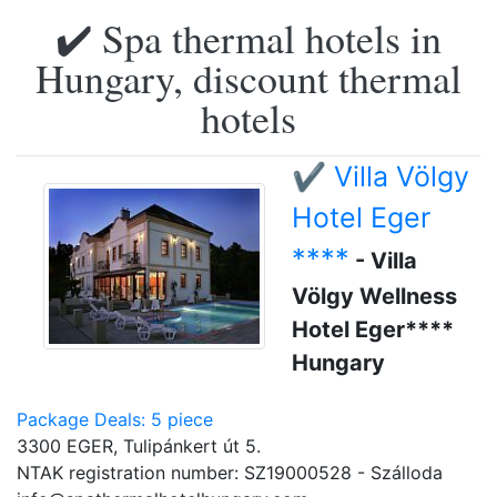
✔️ Spa thermal hotels in
Hungary, discount thermal
hotels
✔️ Villa Völgy
Hotel Eger
****
- Villa
Völgy Wellness
Hotel Eger****
Hungary
Package Deals: 5 piece
3300 EGER, Tulipánkert út 5.
NTAK registration number: SZ19000528 - Szálloda