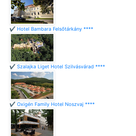
✔️ Hotel Bambara Felsőtárkány ****
✔️ Szalajka Liget Hotel Szilvásvárad ****
✔️ Oxigén Family Hotel Noszvaj ****