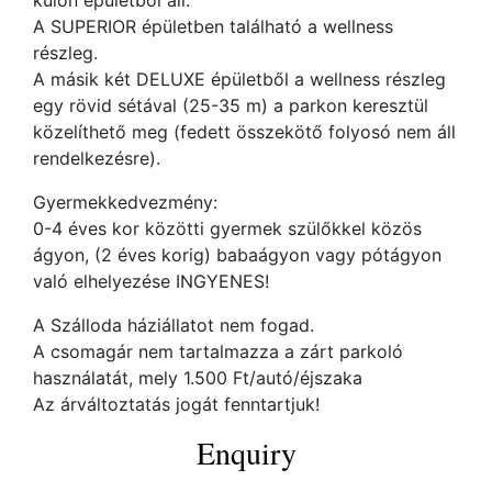
külön épületből áll.
A SUPERIOR épületben található a wellness
részleg.
A másik két DELUXE épületből a wellness részleg
egy rövid sétával (25-35 m) a parkon keresztül
közelíthető meg (fedett összekötő folyosó nem áll
rendelkezésre).
Gyermekkedvezmény:
0-4 éves kor közötti gyermek szülőkkel közös
ágyon, (2 éves korig) babaágyon vagy pótágyon
való elhelyezése INGYENES!
A Szálloda háziállatot nem fogad.
A csomagár nem tartalmazza a zárt parkoló
használatát, mely 1.500 Ft/autó/éjszaka
Az árváltoztatás jogát fenntartjuk!
Enquiry