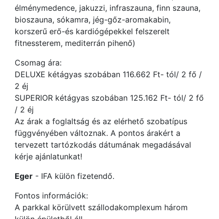
élménymedence, jakuzzi, infraszauna, finn szauna,
bioszauna, sókamra, jég-gőz-aromakabin,
korszerű erő-és kardiógépekkel felszerelt
fitnessterem, mediterrán pihenő)
Csomag ára:
DELUXE kétágyas szobában 116.662 Ft- tól/ 2 fő /
2 éj
SUPERIOR kétágyas szobában 125.162 Ft- tól/ 2 fő
/ 2 éj
Az árak a foglaltság és az elérhető szobatípus
függvényében változnak. A pontos árakért a
tervezett tartózkodás dátumának megadásával
kérje ajánlatunkat!
Eger
- IFA külön fizetendő.
Fontos információk:
A parkkal körülvett szállodakomplexum három