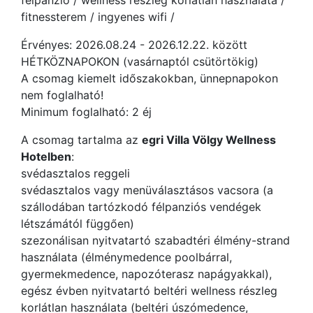
félpanzió / wellness részleg korlátlan használata /
fitnessterem / ingyenes wifi /
Érvényes: 2026.08.24 - 2026.12.22. között
HÉTKÖZNAPOKON (vasárnaptól csütörtökig)
A csomag kiemelt időszakokban, ünnepnapokon
nem foglalható!
Minimum foglalható: 2 éj
A csomag tartalma az
egri Villa Völgy Wellness
Hotelben
:
svédasztalos reggeli
svédasztalos vagy menüválasztásos vacsora (a
szállodában tartózkodó félpanziós vendégek
létszámától függően)
szezonálisan nyitvatartó szabadtéri élmény-strand
használata (élménymedence poolbárral,
gyermekmedence, napozóterasz napágyakkal),
egész évben nyitvatartó beltéri wellness részleg
korlátlan használata (beltéri úszómedence,