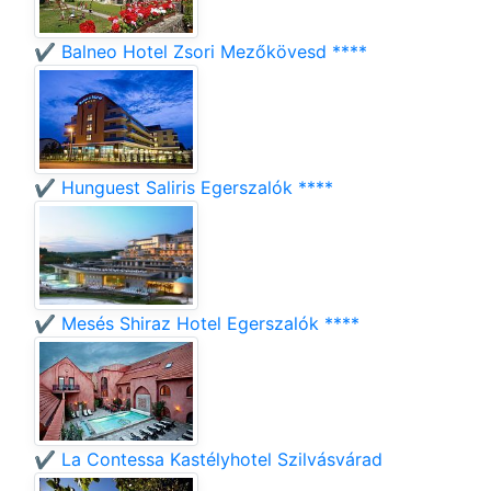
✔️ Balneo Hotel Zsori Mezőkövesd ****
✔️ Hunguest Saliris Egerszalók ****
✔️ Mesés Shiraz Hotel Egerszalók ****
✔️ La Contessa Kastélyhotel Szilvásvárad