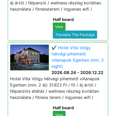
éj ártól / félpanzió / wellness részleg korlátlan
használata / fitnessterem / ingyenes wifi /
Half board
View
Translate This Package
✔️ Hotel Villa Völgy
hétvégi pihentető
villanapok Egerben (min. 2
night)
2026.08.24 - 2026.12.22
Hotel Villa Völgy hétvégi pihentető villanapok
Egerben (min. 2 éj) 31.822 Ft / fő / éj ártól /
félpanziós ellátás / wellness részleg korlátlan
használata / fitness terem / ingyenes wifi /
Half board
View