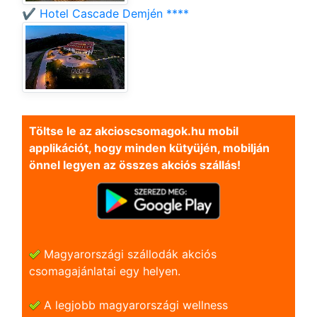
✔️ Hotel Cascade Demjén ****
Töltse le az akcioscsomagok.hu mobil
applikációt, hogy minden kütyüjén, mobilján
önnel legyen az összes akciós szállás!
Magyarországi szállodák akciós
csomagajánlatai egy helyen.
A legjobb magyarországi wellness