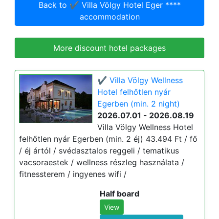
Back to ✔️ Villa Völgy Hotel Eger ****
accommodation
More discount hotel packages
✔️ Villa Völgy Wellness
Hotel felhőtlen nyár
Egerben (min. 2 night)
2026.07.01 - 2026.08.19
Villa Völgy Wellness Hotel
felhőtlen nyár Egerben (min. 2 éj) 43.494 Ft / fő
/ éj ártól / svédasztalos reggeli / tematikus
vacsoraestek / wellness részleg használata /
fitnessterem / ingyenes wifi /
Half board
View