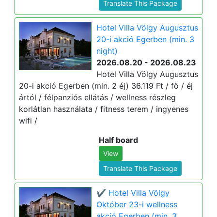
Translate This Package
Hotel Villa Völgy Augusztus
20-i akció Egerben (min. 3
night)
2026.08.20 - 2026.08.23
Hotel Villa Völgy Augusztus
20-i akció Egerben (min. 2 éj) 36.119 Ft / fő / éj
ártól / félpanziós ellátás / wellness részleg
korlátlan használata / fitness terem / ingyenes
wifi /
Half board
View
Translate This Package
✔️ Hotel Villa Völgy
Október 23-i wellness
akció Egerben (min. 3