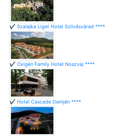
✔️ Szalajka Liget Hotel Szilvásvárad ****
✔️ Oxigén Family Hotel Noszvaj ****
✔️ Hotel Cascade Demjén ****