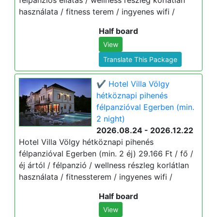
félpanziós ellátás / wellness részleg korlátlan
használata / fitness terem / ingyenes wifi /
Half board
View
Translate This Package
✔️ Hotel Villa Völgy
hétköznapi pihenés
félpanzióval Egerben (min.
2 night)
2026.08.24 - 2026.12.22
Hotel Villa Völgy hétköznapi pihenés
félpanzióval Egerben (min. 2 éj) 29.166 Ft / fő /
éj ártól / félpanzió / wellness részleg korlátlan
használata / fitnessterem / ingyenes wifi /
Half board
View