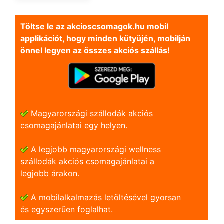
Töltse le az akcioscsomagok.hu mobil
applikációt, hogy minden kütyüjén, mobilján
önnel legyen az összes akciós szállás!
Magyarországi szállodák akciós
csomagajánlatai egy helyen.
A legjobb magyarországi wellness
szállodák akciós csomagajánlatai a
legjobb árakon.
A mobilalkalmazás letöltésével gyorsan
és egyszerũen foglalhat.