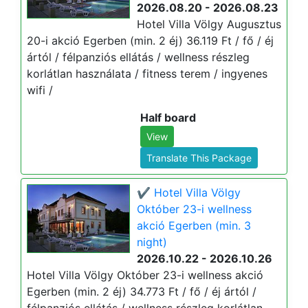
2026.08.20 - 2026.08.23
Hotel Villa Völgy Augusztus
20-i akció Egerben (min. 2 éj) 36.119 Ft / fő / éj
ártól / félpanziós ellátás / wellness részleg
korlátlan használata / fitness terem / ingyenes
wifi /
Half board
View
Translate This Package
✔️ Hotel Villa Völgy
Október 23-i wellness
akció Egerben (min. 3
night)
2026.10.22 - 2026.10.26
Hotel Villa Völgy Október 23-i wellness akció
Egerben (min. 2 éj) 34.773 Ft / fő / éj ártól /