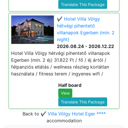
Translate This Package
✔️ Hotel Villa Völgy
hétvégi pihentető
villanapok Egerben (min. 2
night)
2026.08.24 - 2026.12.22
Hotel Villa Völgy hétvégi pihentető villanapok
Egerben (min. 2 éj) 31.822 Ft / fő / éj ártól /
félpanziós ellátás / wellness részleg korlátlan
használata / fitness terem / ingyenes wifi /
Half board
View
Translate This Package
Back to
✔️ Villa Völgy Hotel Eger ****
accommodation