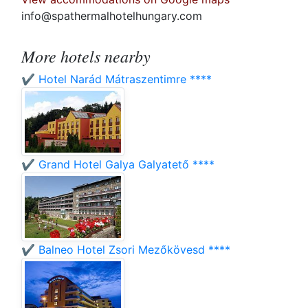
info@spathermalhotelhungary.com
More hotels nearby
✔️ Hotel Narád Mátraszentimre ****
✔️ Grand Hotel Galya Galyatető ****
✔️ Balneo Hotel Zsori Mezőkövesd ****