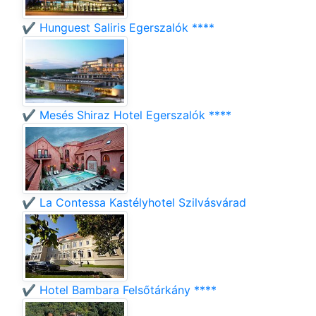
✔️ Hunguest Saliris Egerszalók ****
✔️ Mesés Shiraz Hotel Egerszalók ****
✔️ La Contessa Kastélyhotel Szilvásvárad
✔️ Hotel Bambara Felsőtárkány ****