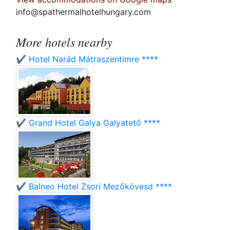
info@spathermalhotelhungary.com
More hotels nearby
✔️ Hotel Narád Mátraszentimre ****
✔️ Grand Hotel Galya Galyatető ****
✔️ Balneo Hotel Zsori Mezőkövesd ****