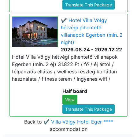
Translate This Package
✔️ Hotel Villa Völgy
hétvégi pihentető
villanapok Egerben (min. 2
night)
2026.08.24 - 2026.12.22
Hotel Villa Völgy hétvégi pihentető villanapok
Egerben (min. 2 éj) 31.822 Ft / fő / éj ártól /
félpanziós ellátás / wellness részleg korlátlan
használata / fitness terem / ingyenes wifi /
Half board
View
Translate This Package
Back to
✔️ Villa Völgy Hotel Eger ****
accommodation