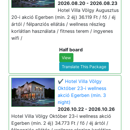
2026.08.20 - 2026.08.23
Hotel Villa Völgy Augusztus
20-i akció Egerben (min. 2 éj) 36.119 Ft / fő / éj
ártól / félpanziós ellátás / wellness részleg
korlátlan használata / fitness terem / ingyenes
wifi /
Half board
View
Translate This Package
✔️ Hotel Villa Völgy
Október 23-i wellness
akció Egerben (min. 3
night)
2026.10.22 - 2026.10.26
Hotel Villa Völgy Október 23-i wellness akció
Egerben (min. 2 éj) 34.773 Ft / fő / éj ártól /