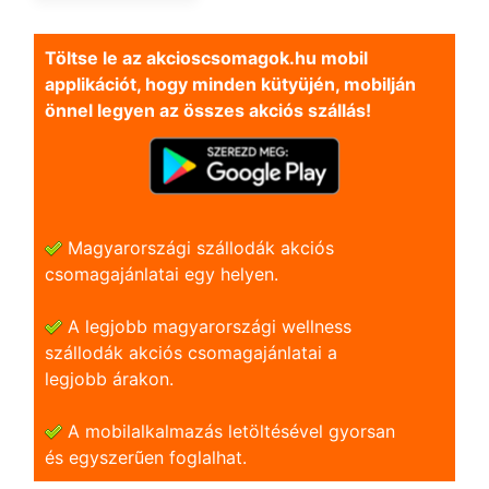
Töltse le az akcioscsomagok.hu mobil
applikációt, hogy minden kütyüjén, mobilján
önnel legyen az összes akciós szállás!
Magyarországi szállodák akciós
csomagajánlatai egy helyen.
A legjobb magyarországi wellness
szállodák akciós csomagajánlatai a
legjobb árakon.
A mobilalkalmazás letöltésével gyorsan
és egyszerũen foglalhat.