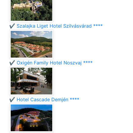
✔️ Szalajka Liget Hotel Szilvásvárad ****
✔️ Oxigén Family Hotel Noszvaj ****
✔️ Hotel Cascade Demjén ****