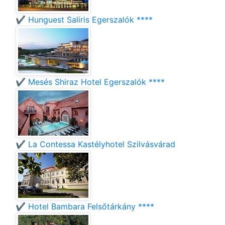
✔️ Hunguest Saliris Egerszalók ****
✔️ Mesés Shiraz Hotel Egerszalók ****
✔️ La Contessa Kastélyhotel Szilvásvárad
✔️ Hotel Bambara Felsőtárkány ****