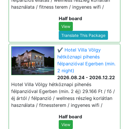
félpanziós ellátás / wellness részleg korlátlan
használata / fitness terem / ingyenes wifi /
Half board
View
Translate This Package
✔️ Hotel Villa Völgy
hétköznapi pihenés
félpanzióval Egerben (min.
2 night)
2026.08.24 - 2026.12.22
Hotel Villa Völgy hétköznapi pihenés
félpanzióval Egerben (min. 2 éj) 29.166 Ft / fő /
éj ártól / félpanzió / wellness részleg korlátlan
használata / fitnessterem / ingyenes wifi /
Half board
View