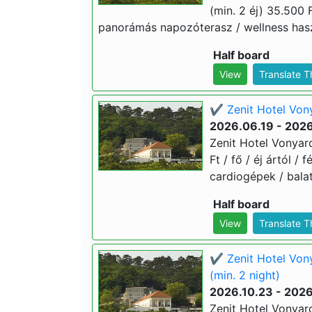
(min. 2 éj) 35.500 Ft
panorámás napozóterasz / wellness haszn
Half board
View
Translate 
✔️ Zenit Hotel Vony
2026.06.19 - 202
Zenit Hotel Vonyarc
Ft / fő / éj ártól 
cardiogépek / bala
Half board
View
Translate 
✔️ Zenit Hotel Von
(min. 2 night)
2026.10.23 - 2026
Zenit Hotel Vonyar