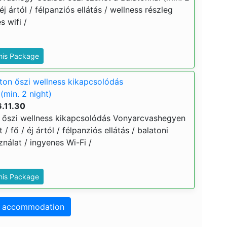
 éj ártól / félpanziós ellátás / wellness részleg
 wifi /
This Package
aton őszi wellness kikapcsolódás
min. 2 night)
.11.30
n őszi wellness kikapcsolódás Vonyarcvashegyen
 / fő / éj ártól / félpanziós ellátás / balatoni
álat / ingyenes Wi-Fi /
This Package
o accommodation