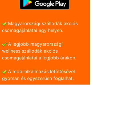
Magyarországi szállodák akciós
csomagajánlatai egy helyen.
A legjobb magyarországi
wellness szállodák akciós
csomagajánlatai a legjobb árakon.
A mobilalkalmazás letöltésével
gyorsan és egyszerũen foglalhat.