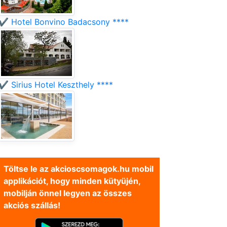
✔️ Hotel Bonvino Badacsony ****
✔️ Sirius Hotel Keszthely ****
Töltse le az akcioscsomagok.hu mobil
applikációt, hogy minden kütyüjén,
mobilján önnel legyen az összes
akciós szállás!