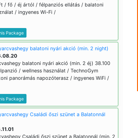
 / fő / éj ártól / félpanziós ellátás / balatoni
álat / ingyenes Wi-Fi /
This Package
arcvashegy balatoni nyári akció (min. 2 night)
6.08.20
vashegy balatoni nyári akció (min. 2 éj) 38.100
/ félpanzió / wellness használat / TechnoGym
toni panorámás napozóterasz / ingyenes WiFi /
This Package
yarcvashegy Családi őszi szünet a Balatonnál
.11.01
cvashegy Családi őszi szünet a Balatonnál (min. 2