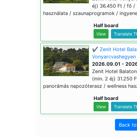
éj) 36.450 Ft / fő /
használata / szaunaprogramok / ingyenes
Half board
View
Translate 
✔️ Zenit Hotel Bal
Vonyarcvashegyen (
2026.09.01 - 2026
Zenit Hotel Balato
(min. 2 éj) 31.250 Ft
panorámás napozóterasz / wellness haszn
Half board
View
Translate 
Back t