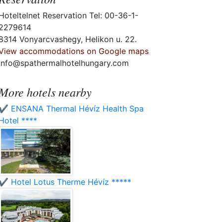
Hoteltelnet Reservation Tel: 00-36-1-
2279614
8314 Vonyarcvashegy, Helikon u. 22.
View accommodations on Google maps
info@spathermalhotelhungary.com
More hotels nearby
✔️ ENSANA Thermal Hévíz Health Spa
Hotel ****
✔️ Hotel Lotus Therme Hévíz *****