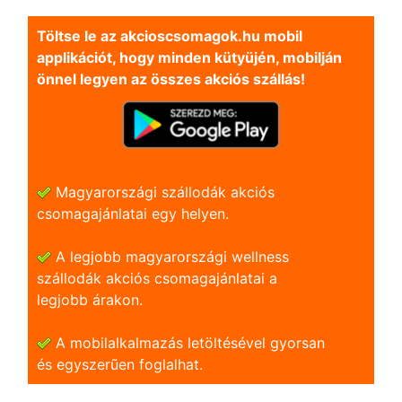
Töltse le az akcioscsomagok.hu mobil
applikációt, hogy minden kütyüjén, mobilján
önnel legyen az összes akciós szállás!
Magyarországi szállodák akciós
csomagajánlatai egy helyen.
A legjobb magyarországi wellness
szállodák akciós csomagajánlatai a
legjobb árakon.
A mobilalkalmazás letöltésével gyorsan
és egyszerũen foglalhat.