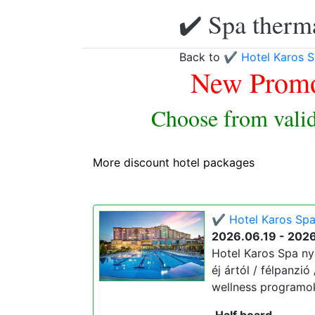
✔️ Spa therma
Back to
✔️ Hotel Karos S
New Promo
Choose from valid
More discount hotel packages
✔️ Hotel Karos Spa
2026.06.19 - 202
Hotel Karos Spa nyá
éj ártól / félpanzi
wellness programok