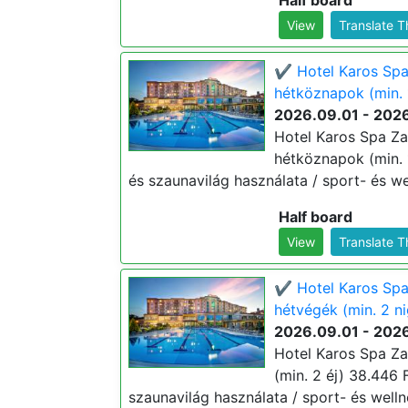
Half board
View
Translate 
✔️ Hotel Karos Sp
hétköznapok (min. 
2026.09.01 - 202
Hotel Karos Spa Z
hétköznapok (min. 1
és szaunavilág használata / sport- és we
Half board
View
Translate 
✔️ Hotel Karos Sp
hétvégék (min. 2 ni
2026.09.01 - 202
Hotel Karos Spa Z
(min. 2 éj) 38.446 F
szaunavilág használata / sport- és well