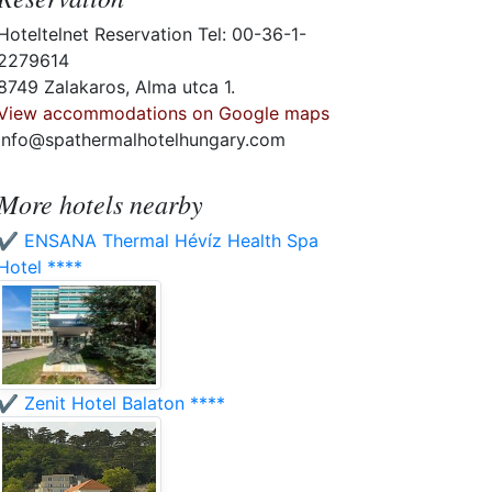
Hoteltelnet Reservation Tel: 00-36-1-
2279614
8749 Zalakaros, Alma utca 1.
View accommodations on Google maps
info@spathermalhotelhungary.com
More hotels nearby
✔️ ENSANA Thermal Hévíz Health Spa
Hotel ****
✔️ Zenit Hotel Balaton ****