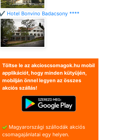
✔️ Hotel Bonvino Badacsony ****
Töltse le az akcioscsomagok.hu mobil
applikációt, hogy minden kütyüjén,
mobilján önnel legyen az összes
akciós szállás!
Magyarországi szállodák akciós
csomagajánlatai egy helyen.