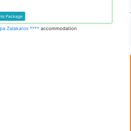
This Package
pa Zalakaros ****
accommodation