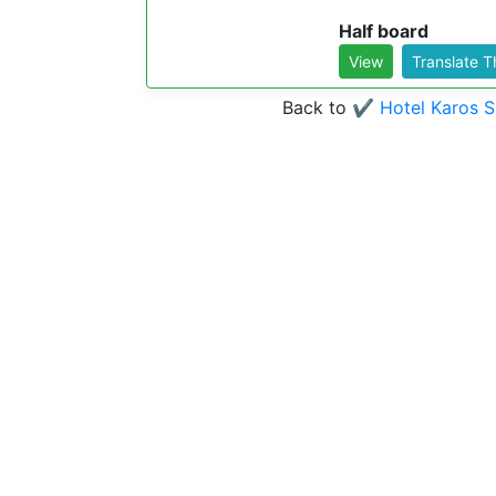
Half board
View
Translate 
Back to
✔️ Hotel Karos S