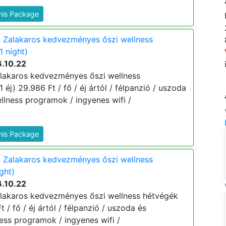
This Package
a Zalakaros kedvezményes őszi wellness
1 night)
6.10.22
alakaros kedvezményes őszi wellness
 éj) 29.986 Ft / fő / éj ártól / félpanzió / uszoda
llness programok / ingyenes wifi /
This Package
a Zalakaros kedvezményes őszi wellness
ght)
6.10.22
alakaros kedvezményes őszi wellness hétvégék
t / fő / éj ártól / félpanzió / uszoda és
ness programok / ingyenes wifi /