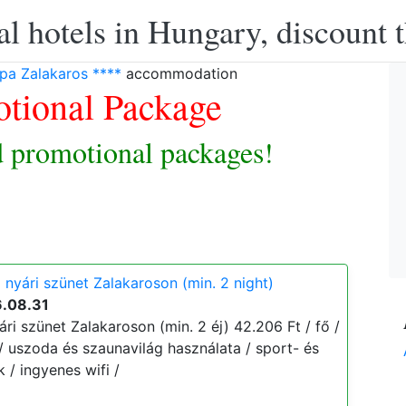
l hotels in Hungary, discount 
pa Zalakaros ****
accommodation
tional Package
 promotional packages!
 nyári szünet Zalakaroson (min. 2 night)
6.08.31
ri szünet Zalakaroson (min. 2 éj) 42.206 Ft / fő /
ó / uszoda és szaunavilág használata / sport- és
 / ingyenes wifi /