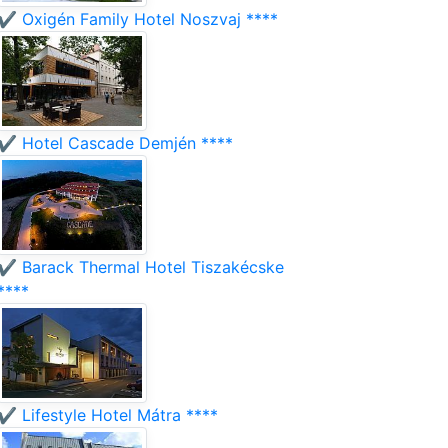
✔️ Oxigén Family Hotel Noszvaj ****
✔️ Hotel Cascade Demjén ****
✔️ Barack Thermal Hotel Tiszakécske
****
✔️ Lifestyle Hotel Mátra ****