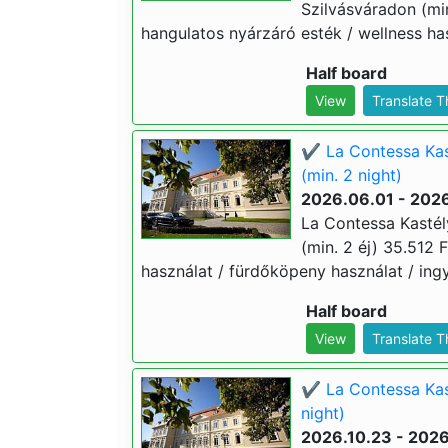
Szilvásváradon (min.
hangulatos nyárzáró esték / wellness has
Half board
View
Translate 
✔️ La Contessa Kas
(min. 2 night)
2026.06.01 - 202
La Contessa Kastél
(min. 2 éj) 35.512 F
használat / fürdőköpeny használat / ingy
Half board
View
Translate 
✔️ La Contessa Kas
night)
2026.10.23 - 2026