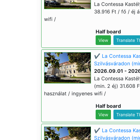
La Contessa Kastély
38.916 Ft / fő / éj 
wifi /
Half board
View
Translate 
✔️ La Contessa Kas
Szilvásváradon (min
2026.09.01 - 2026
La Contessa Kastél
(min. 2 éj) 31.608 F
használat / ingyenes wifi /
Half board
View
Translate 
✔️ La Contessa Kas
Szilvásváradon (min