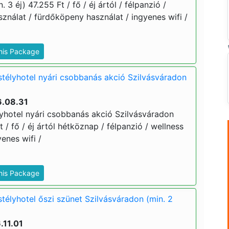
 3 éj) 47.255 Ft / fő / éj ártól / félpanzió /
ználat / fürdőköpeny használat / ingyenes wifi /
This Package
télyhotel nyári csobbanás akció Szilvásváradon
6.08.31
yhotel nyári csobbanás akció Szilvásváradon
t / fő / éj ártól hétköznap / félpanzió / wellness
enes wifi /
This Package
télyhotel őszi szünet Szilvásváradon (min. 2
.11.01