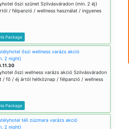
hotel őszi szünet Szilvásváradon (min. 2 éj)
ártól / félpanzió / wellness használat / ingyenes
This Package
télyhotel őszi wellness varázs akció
. 2 night)
.11.30
yhotel őszi wellness varázs akció Szilvásváradon
t / fő / éj ártól hétköznap / félpanzió / wellness
This Package
télyhotel téli zúzmara varázs akció
. 2 night)