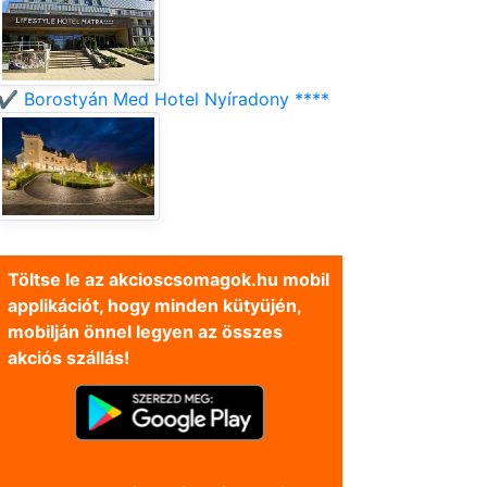
✔️ Borostyán Med Hotel Nyíradony ****
Töltse le az akcioscsomagok.hu mobil
applikációt, hogy minden kütyüjén,
mobilján önnel legyen az összes
akciós szállás!