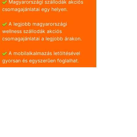
Magyarországi szállodák akciós
csomagajánlatai egy helyen.
A legjobb magyarországi
wellness szállodák akciós
csomagajánlatai a legjobb árakon.
A mobilalkalmazás letöltésével
gyorsan és egyszerũen foglalhat.