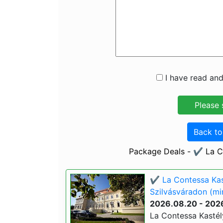
I have read and
Back t
Package Deals - ✔️ La C
✔️ La Contessa Kas
Szilvásváradon (min
2026.08.20 - 202
La Contessa Kastél