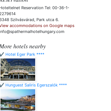
Hoteltelnet Reservation Tel: 00-36-1-
2279614
3348 Szilvásvárad, Park utca 6.
View accommodations on Google maps
info@spathermalhotelhungary.com
More hotels nearby
✔️ Hotel Eger Park ****
✔️ Hunguest Saliris Egerszalók ****