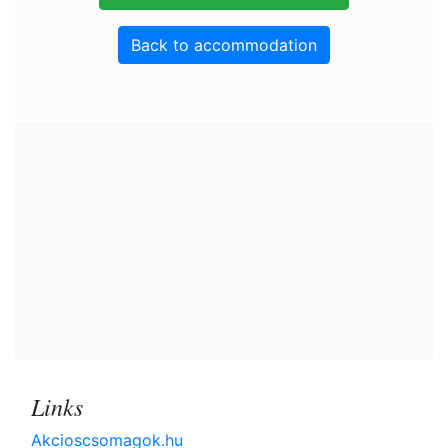
Back to accommodation
Links
Akcioscsomagok.hu