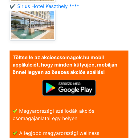
✔️ Sirius Hotel Keszthely ****
Töltse le az akcioscsomagok.hu mobil
applikációt, hogy minden kütyüjén, mobilján
önnel legyen az összes akciós szállás!
Magyarországi szállodák akciós
csomagajánlatai egy helyen.
A legjobb magyarországi wellness