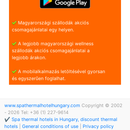
Magyarországi szállodák akciós
csomagajánlatai egy helyen.
A legjobb magyarországi wellness
szállodák akciós csomagajánlatai a
legjobb árakon.
A mobilalkalmazás letöltésével gyorsan
és egyszerũen foglalhat.
www.spathermalhotelhungary.com
Copyright © 2002
- 2026 Tel: +36 (1) 227-9614
✔️ Spa thermal hotels in Hungary, discount thermal
hotels
|
General conditions of use
|
Privacy policy