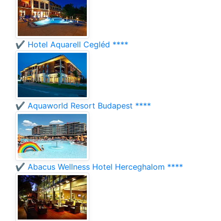
✔️ Hotel Aquarell Cegléd ****
✔️ Aquaworld Resort Budapest ****
✔️ Abacus Wellness Hotel Herceghalom ****