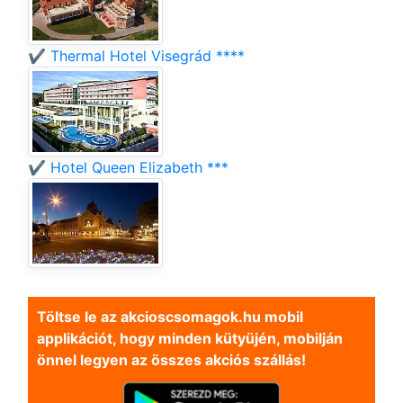
✔️ Thermal Hotel Visegrád ****
✔️ Hotel Queen Elizabeth ***
Töltse le az akcioscsomagok.hu mobil
applikációt, hogy minden kütyüjén, mobilján
önnel legyen az összes akciós szállás!