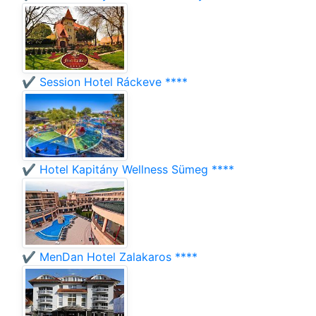
✔️ Session Hotel Ráckeve ****
✔️ Hotel Kapitány Wellness Sümeg ****
✔️ MenDan Hotel Zalakaros ****