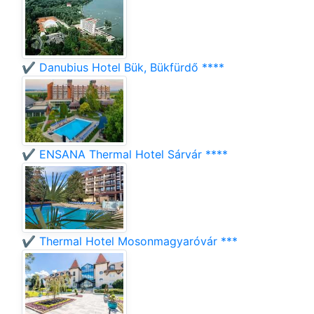
✔️ Danubius Hotel Bük, Bükfürdő ****
✔️ ENSANA Thermal Hotel Sárvár ****
✔️ Thermal Hotel Mosonmagyaróvár ***