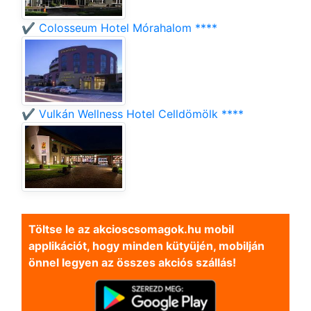
✔️ Colosseum Hotel Mórahalom ****
✔️ Vulkán Wellness Hotel Celldömölk ****
Töltse le az akcioscsomagok.hu mobil
applikációt, hogy minden kütyüjén, mobilján
önnel legyen az összes akciós szállás!