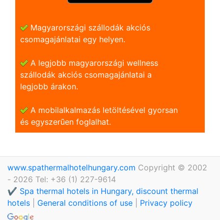
Magyarországi szállodák akciós
csomagajánlatai egy helyen.
A legjobb magyarországi wellness
szállodák akciós csomagajánlatai a
legjobb árakon.
A mobilalkalmazás letöltésével gyorsan
és egyszerũen foglalhat.
www.spathermalhotelhungary.com
Copyright © 2002
- 2026 Tel: +36 (1) 227-9614
✔️ Spa thermal hotels in Hungary, discount thermal
hotels
|
General conditions of use
|
Privacy policy