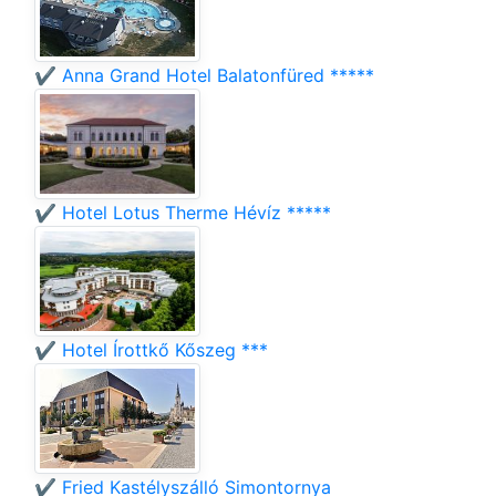
✔️ Anna Grand Hotel Balatonfüred *****
✔️ Hotel Lotus Therme Hévíz *****
✔️ Hotel Írottkő Kőszeg ***
✔️ Fried Kastélyszálló Simontornya