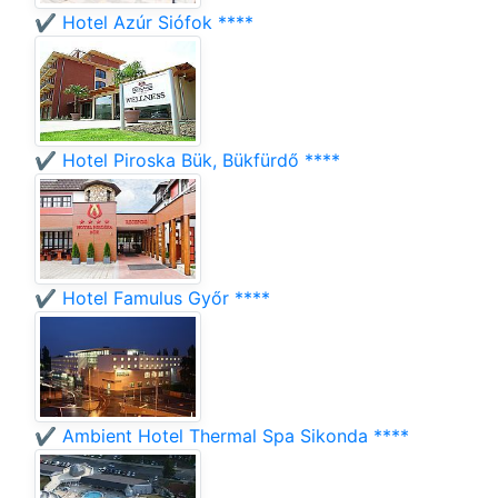
✔️ Hotel Azúr Siófok ****
✔️ Hotel Piroska Bük, Bükfürdő ****
✔️ Hotel Famulus Győr ****
✔️ Ambient Hotel Thermal Spa Sikonda ****