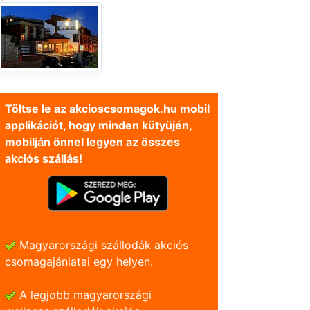
Töltse le az akcioscsomagok.hu mobil
applikációt, hogy minden kütyüjén,
mobilján önnel legyen az összes
akciós szállás!
Magyarországi szállodák akciós
csomagajánlatai egy helyen.
A legjobb magyarországi