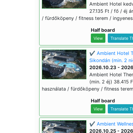
Ambient Hotel kedv
27.135 Ft / fő / éj 
/ fürdőköpeny / fitness terem / ingyenes
Half board
View
Translate 
✔️ Ambient Hotel T
Sikondán (min. 2 ni
2026.10.23 - 2026
Ambient Hotel Ther
(min. 2 éj) 38.415 F
használata / fürdőköpeny / fitness terem
Half board
View
Translate 
✔️ Ambient Wellnes
2026.10.25 - 2026