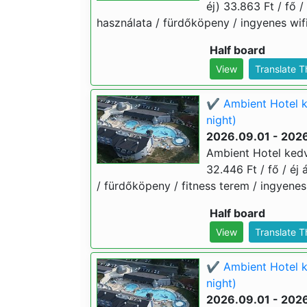
éj) 33.863 Ft / fő /
használata / fürdőköpeny / ingyenes wifi
Half board
View
Translate 
✔️ Ambient Hotel k
night)
2026.09.01 - 202
Ambient Hotel kedv
32.446 Ft / fő / éj
/ fürdőköpeny / fitness terem / ingyenes
Half board
View
Translate 
✔️ Ambient Hotel k
night)
2026.09.01 - 202