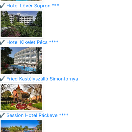
✔️ Hotel Lövér Sopron ***
✔️ Hotel Kikelet Pécs ****
✔️ Fried Kastélyszálló Simontornya
✔️ Session Hotel Ráckeve ****