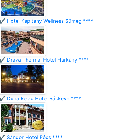
✔️ Hotel Kapitány Wellness Sümeg ****
✔️ Dráva Thermal Hotel Harkány ****
✔️ Duna Relax Hotel Ráckeve ****
✔️ Sándor Hotel Pécs ****