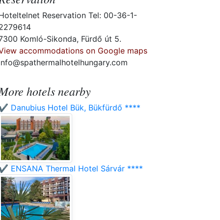
Hoteltelnet Reservation Tel: 00-36-1-
2279614
7300 Komló-Sikonda, Fürdő út 5.
View accommodations on Google maps
info@spathermalhotelhungary.com
More hotels nearby
✔️ Danubius Hotel Bük, Bükfürdő ****
✔️ ENSANA Thermal Hotel Sárvár ****