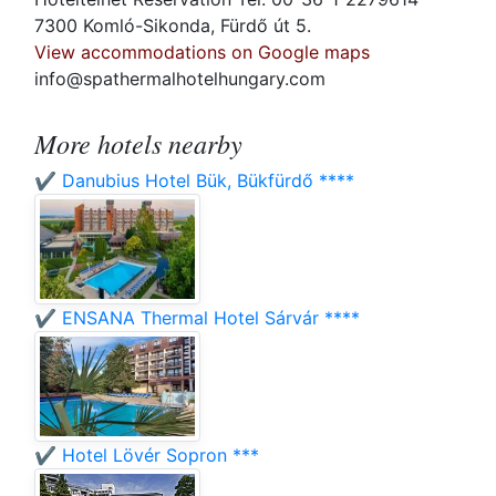
7300 Komló-Sikonda, Fürdő út 5.
View accommodations on Google maps
info@spathermalhotelhungary.com
More hotels nearby
✔️ Danubius Hotel Bük, Bükfürdő ****
✔️ ENSANA Thermal Hotel Sárvár ****
✔️ Hotel Lövér Sopron ***