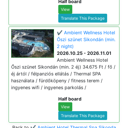
Half board
View
Translate This Package
✔️ Ambient Wellness Hotel
Őszi szünet Sikondán (min.
2 night)
2026.10.25 - 2026.11.01
Ambient Wellness Hotel
Őszi szünet Sikondán (min. 2 éj) 34.675 Ft / fő /
éj ártól / félpanziós ellátás / Thermal SPA
használata / fürdőköpeny / fitness terem /
ingyenes wifi / ingyenes parkolás /
Half board
View
Translate This Package
Back to
✔️ Ambient Hotel Thermal Spa Sikonda