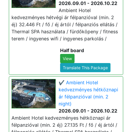
2026.09.01 - 2026.10.22
Ambient Hotel
kedvezményes hétvégi ár félpanzióval (min. 2
éj) 32.446 Ft / fő / éj ártól / félpanziós ellátás /
Thermal SPA használata / fürdőköpeny / fitness
terem / ingyenes wifi / ingyenes parkolás /
Half board
View
Translate This Package
✔️ Ambient Hotel
kedvezményes hétköznapi
ár félpanzióval (min. 2
night)
2026.09.01 - 2026.10.22
Ambient Hotel kedvezményes hétköznapi ár
félpanzióval (min. 2 éj) 27.135 Ft / fő / éj ártól /