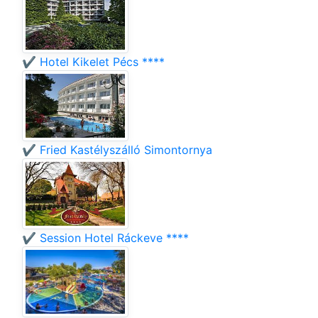
✔️ Hotel Kikelet Pécs ****
✔️ Fried Kastélyszálló Simontornya
✔️ Session Hotel Ráckeve ****