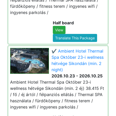
félpanziós ellátás / Thermal SPA használata /
fürdőköpeny / fitness terem / ingyenes wifi /
ingyenes parkolás /
Half board
View
Translate This Package
✔️ Ambient Hotel Thermal
Spa Október 23-i wellness
hétvége Sikondán (min. 2
night)
2026.10.23 - 2026.10.25
Ambient Hotel Thermal Spa Október 23-i
wellness hétvége Sikondán (min. 2 éj) 38.415 Ft
/ fő / éj ártól / félpanziós ellátás / Thermal SPA
használata / fürdőköpeny / fitness terem /
ingyenes wifi / ingyenes parkolás /