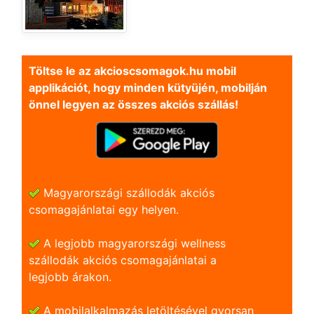
Töltse le az akcioscsomagok.hu mobil
applikációt, hogy minden kütyüjén, mobilján
önnel legyen az összes akciós szállás!
Magyarországi szállodák akciós
csomagajánlatai egy helyen.
A legjobb magyarországi wellness
szállodák akciós csomagajánlatai a
legjobb árakon.
A mobilalkalmazás letöltésével gyorsan