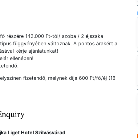
 fő részére 142.000 Ft-tól/ szoba / 2 éjszaka
atípus függvényében változnak. A pontos árakért a
ával kérje ajánlatunkat!
elár ellenében!
zetendő.
lyszínen fizetendő, melynek díja 600 Ft/fő/éj (18
Enquiry
jka Liget Hotel Szilvásvárad