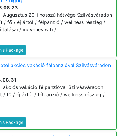
. 3 night)
6.08.23
el Augusztus 20-i hosszú hétvége Szilvásváradon
t / fő / éj ártól / félpanzió / wellness részleg /
tatásai / ingyenes wifi /
This Package
Hotel akciós vakáció félpanzióval Szilvásváradon
6.08.31
l akciós vakáció félpanzióval Szilvásváradon
t / fő / éj ártól / félpanzió / wellness részleg /
This Package