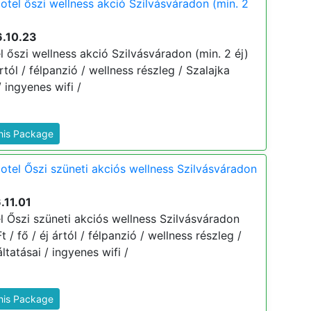
otel őszi wellness akció Szilvásváradon (min. 2
6.10.23
l őszi wellness akció Szilvásváradon (min. 2 éj)
ártól / félpanzió / wellness részleg / Szalajka
 ingyenes wifi /
This Package
otel Őszi szüneti akciós wellness Szilvásváradon
.11.01
l Őszi szüneti akciós wellness Szilvásváradon
t / fő / éj ártól / félpanzió / wellness részleg /
tatásai / ingyenes wifi /
This Package