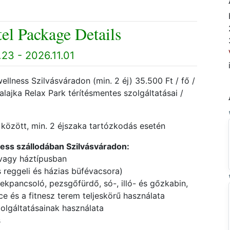
el Package Details
.23 - 2026.11.01
ellness Szilvásváradon (min. 2 éj) 35.500 Ft / fő /
zalajka Relax Park térítésmentes szolgáltatásai /
. között, min. 2 éjszaka tartózkodás esetén
ness szállodában Szilvásváradon
:
, vagy háztípusban
s reggeli és házias büfévacsora)
kpancsoló, pezsgőfürdő, só-, illó- és gőzkabin,
e és a fitnesz terem teljeskörű használata
zolgáltatásainak használata
s