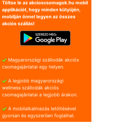
Töltse le az akcioscsomagok.hu mobil
applikációt, hogy minden kütyüjén,
mobilján önnel legyen az összes
akciós szállás!
Magyarországi szállodák akciós
csomagajánlatai egy helyen.
A legjobb magyarországi
wellness szállodák akciós
csomagajánlatai a legjobb árakon.
A mobilalkalmazás letöltésével
gyorsan és egyszerũen foglalhat.