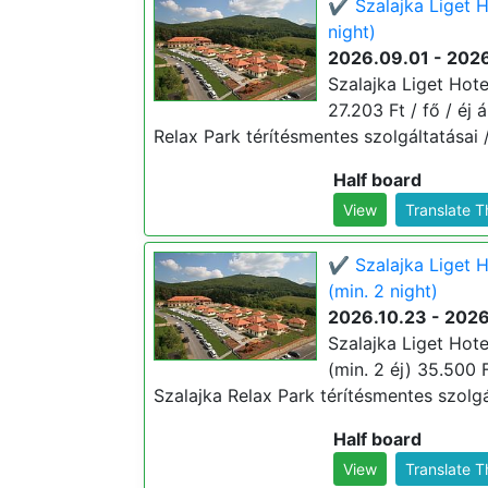
✔️ Szalajka Liget H
night)
2026.09.01 - 202
Szalajka Liget Hote
27.203 Ft / fő / éj 
Relax Park térítésmentes szolgáltatásai /
Half board
View
Translate 
✔️ Szalajka Liget H
(min. 2 night)
2026.10.23 - 2026
Szalajka Liget Hote
(min. 2 éj) 35.500 F
Szalajka Relax Park térítésmentes szolgál
Half board
View
Translate 