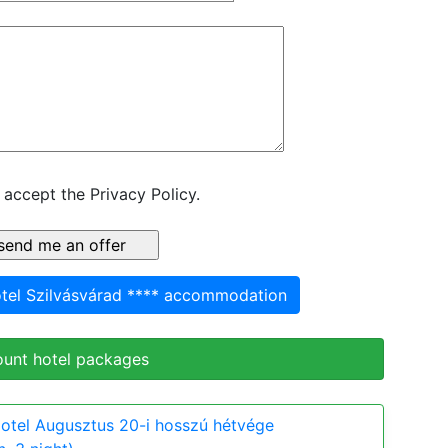
 accept the Privacy Policy.
otel Szilvásvárad **** accommodation
ount hotel packages
Hotel Augusztus 20-i hosszú hétvége