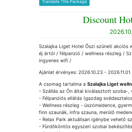
Translate This Package
Discount Hot
2026.10
Szalajka Liget Hotel Őszi szüneti akciós w
éj ártól / félpanzió / wellness részleg / S
ingyenes wifi /
Ajánlat érvényes: 2026.10.23 - 2026.11.01
A csomag tartalma a
Szalajka Liget well
- Szállás az Ön által kiválasztott szoba-
- Félpanziós ellátás (gazdag svédasztalo
- Wellness részleg - úszómedence, gyerme
finn szaunák, infra szauna, merülő medenc
- Relax Park aktuálisan igénybe vehető s
- Fürdőköntös egyszeri szobai bekészíté