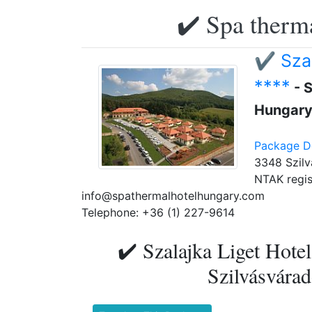
✔️ Spa therma
✔️ Sza
****
- 
Hungar
Package De
3348 Szilv
NTAK regis
info@spathermalhotelhungary.com
Telephone: +36 (1) 227-9614
✔️ Szalajka Liget Hotel
Szilvásvárad