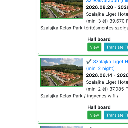
Szilvásváradon (min
2026.08.20 - 202
Szalajka Liget Hot
(min. 3 éj) 39.670 F
Szalajka Relax Park térítésmentes szolgál
Half board
View
Translate 
✔️ Szalajka Liget 
(min. 2 night)
2026.06.14 - 202
Szalajka Liget Hote
(min. 2 éj) 37.085 F
Szalajka Relax Park / ingyenes wifi /
Half board
View
Translate 