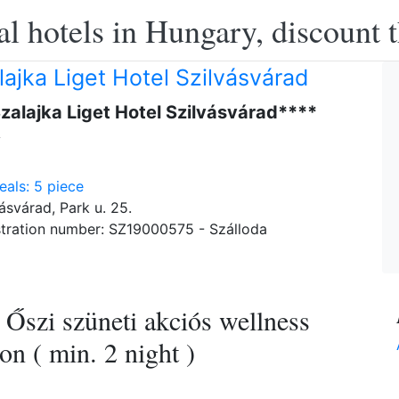
l hotels in Hungary, discount 
lajka Liget Hotel Szilvásvárad
Szalajka Liget Hotel Szilvásvárad****
y
als: 5 piece
ásvárad, Park u. 25.
tration number: SZ19000575 - Szálloda
 Őszi szüneti akciós wellness
on ( min. 2 night )