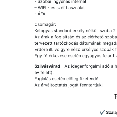
- Szobai ingyenes internet
– WIFI - és széf használat
- ÁFA
Csomagár:
Kétágyas standard erkély nélküli szoba 2
Az árak a foglaltság és az elérhető szob
tervezett tartózkodás dátumának megadás
Erdőre ill. völgyre néző erkélyes szobák f
Egy fő érkezése esetén egyágyas felár fi
Szilvásvárad
- Az idegenforgalmi adó a he
év felett).
Foglalás esetén előleg fizetendő.
Az árváltoztatás jogát fenntartjuk!
✔️ Szala