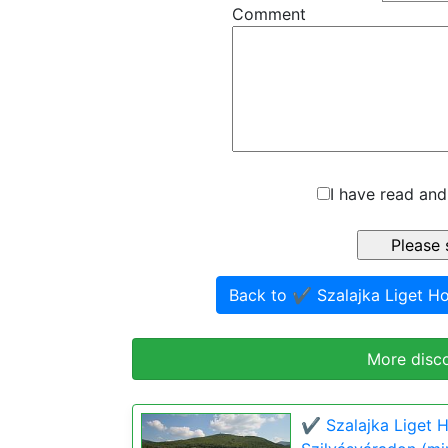
Comment
I have read and
Back to ✔️ Szalajka Liget H
More disc
✔️ Szalajka Liget 