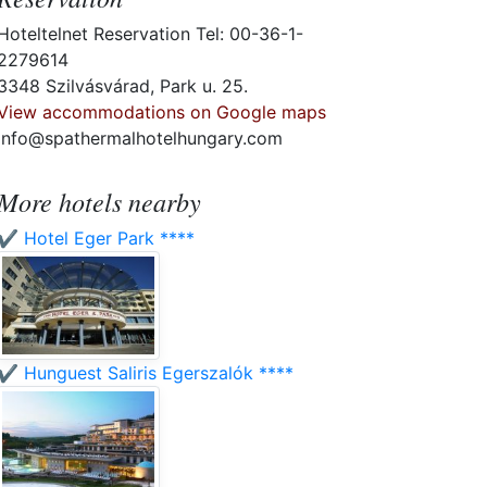
Hoteltelnet Reservation Tel: 00-36-1-
2279614
3348 Szilvásvárad, Park u. 25.
View accommodations on Google maps
info@spathermalhotelhungary.com
More hotels nearby
✔️ Hotel Eger Park ****
✔️ Hunguest Saliris Egerszalók ****