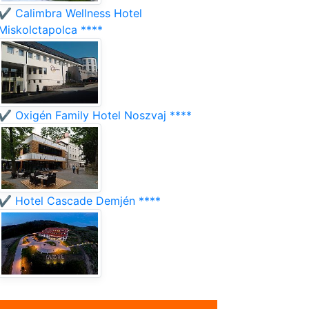
✔️ Calimbra Wellness Hotel
Miskolctapolca ****
✔️ Oxigén Family Hotel Noszvaj ****
✔️ Hotel Cascade Demjén ****