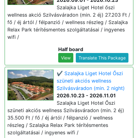
2026.09.01 - 2026.10.23
Szalajka Liget Hotel őszi
wellness akció Szilvásváradon (min. 2 éj) 27.203 Ft /
fő / éj ártól / félpanzió / wellness részleg / Szalajka
Relax Park térítésmentes szolgáltatásai / ingyenes
wifi /
Half board
View
Translate This Package
✔️ Szalajka Liget Hotel Őszi
szüneti akciós wellness
Szilvásváradon (min. 2 night)
2026.10.23 - 2026.11.01
Szalajka Liget Hotel Őszi
szüneti akciós wellness Szilvásváradon (min. 2 éj)
35.500 Ft / fő / éj ártól / félpanzió / wellness
részleg / Szalajka Relax Park térítésmentes
szolgáltatásai / ingyenes wifi /