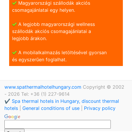
Magyarországi szállodák akciós
csomagajánlatai egy helyen.
A legjobb magyarországi wellness
szállodák akciós csomagajánlatai a
legjobb árakon.
A mobilalkalmazás letöltésével gyorsan
és egyszerũen foglalhat.
www.spathermalhotelhungary.com
Copyright © 2002
- 2026 Tel: +36 (1) 227-9614
✔️ Spa thermal hotels in Hungary, discount thermal
hotels
|
General conditions of use
|
Privacy policy