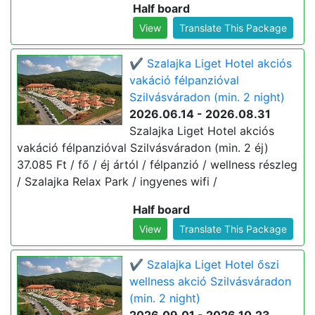
Half board
View
Translate This Package
✔️ Szalajka Liget Hotel akciós
vakáció félpanzióval
Szilvásváradon (min. 2 night)
2026.06.14 - 2026.08.31
Szalajka Liget Hotel akciós
vakáció félpanzióval Szilvásváradon (min. 2 éj)
37.085 Ft / fő / éj ártól / félpanzió / wellness részleg
/ Szalajka Relax Park / ingyenes wifi /
Half board
View
Translate This Package
✔️ Szalajka Liget Hotel őszi
wellness akció Szilvásváradon
(min. 2 night)