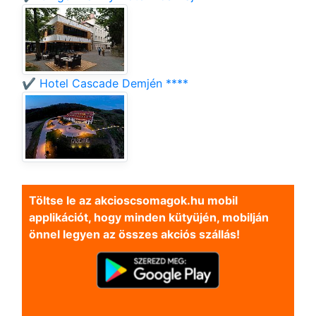
✔️ Hotel Cascade Demjén ****
Töltse le az akcioscsomagok.hu mobil
applikációt, hogy minden kütyüjén, mobilján
önnel legyen az összes akciós szállás!