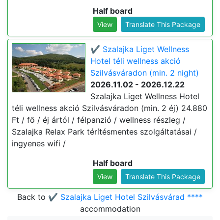
Half board
View
Translate This Package
✔️ Szalajka Liget Wellness
Hotel téli wellness akció
Szilvásváradon (min. 2 night)
2026.11.02 - 2026.12.22
Szalajka Liget Wellness Hotel
téli wellness akció Szilvásváradon (min. 2 éj) 24.880
Ft / fő / éj ártól / félpanzió / wellness részleg /
Szalajka Relax Park térítésmentes szolgáltatásai /
ingyenes wifi /
Half board
View
Translate This Package
Back to
✔️ Szalajka Liget Hotel Szilvásvárad ****
accommodation