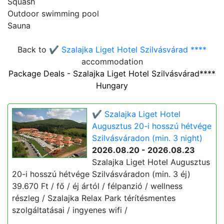
Squash
Outdoor swimming pool
Sauna
Back to
✔️ Szalajka Liget Hotel Szilvásvárad ****
accommodation
Package Deals - Szalajka Liget Hotel Szilvásvárad****
Hungary
✔️ Szalajka Liget Hotel
Augusztus 20-i hosszú hétvége
Szilvásváradon (min. 3 night)
2026.08.20 - 2026.08.23
Szalajka Liget Hotel Augusztus
20-i hosszú hétvége Szilvásváradon (min. 3 éj)
39.670 Ft / fő / éj ártól / félpanzió / wellness
részleg / Szalajka Relax Park térítésmentes
szolgáltatásai / ingyenes wifi /