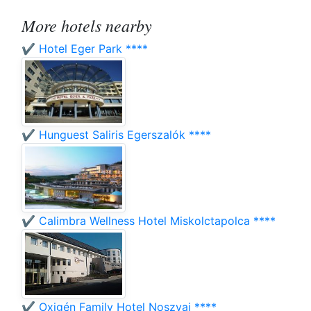
More hotels nearby
✔️ Hotel Eger Park ****
✔️ Hunguest Saliris Egerszalók ****
✔️ Calimbra Wellness Hotel Miskolctapolca ****
✔️ Oxigén Family Hotel Noszvaj ****