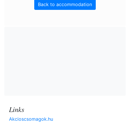
Back to accommodation
Links
Akcioscsomagok.hu