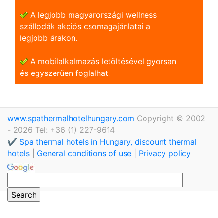
A legjobb magyarországi wellness
szállodák akciós csomagajánlatai a
legjobb árakon.
A mobilalkalmazás letöltésével gyorsan
és egyszerũen foglalhat.
www.spathermalhotelhungary.com
Copyright © 2002
- 2026 Tel: +36 (1) 227-9614
✔️ Spa thermal hotels in Hungary, discount thermal
hotels
|
General conditions of use
|
Privacy policy