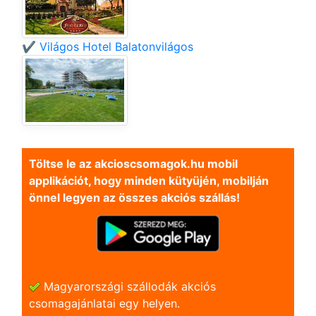
✔️ Világos Hotel Balatonvilágos
Töltse le az akcioscsomagok.hu mobil
applikációt, hogy minden kütyüjén, mobilján
önnel legyen az összes akciós szállás!
Magyarországi szállodák akciós
csomagajánlatai egy helyen.