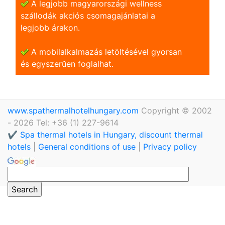
A legjobb magyarországi wellness
szállodák akciós csomagajánlatai a
legjobb árakon.
A mobilalkalmazás letöltésével gyorsan
és egyszerũen foglalhat.
www.spathermalhotelhungary.com
Copyright © 2002
- 2026 Tel: +36 (1) 227-9614
✔️ Spa thermal hotels in Hungary, discount thermal
hotels
|
General conditions of use
|
Privacy policy