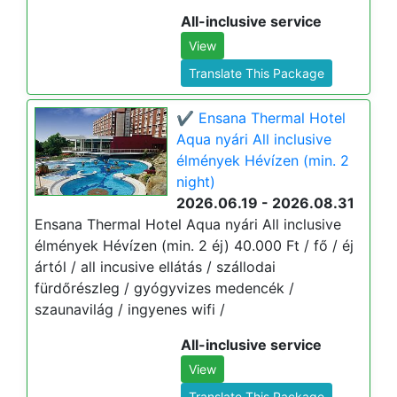
All-inclusive service
View
Translate This Package
✔️ Ensana Thermal Hotel
Aqua nyári All inclusive
élmények Hévízen (min. 2
night)
2026.06.19 - 2026.08.31
Ensana Thermal Hotel Aqua nyári All inclusive
élmények Hévízen (min. 2 éj) 40.000 Ft / fő / éj
ártól / all incusive ellátás / szállodai
fürdőrészleg / gyógyvizes medencék /
szaunavilág / ingyenes wifi /
All-inclusive service
View
Translate This Package