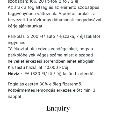
szobában: 166.120 Ft-tól/ 2 fő / 2 éj
Az árak a foglaltság és az elérhető szobatípus
függvényében változnak. A pontos árakért a
tervezett tartózkodás dátumának megadásával
kérje ajánlatunkat
Parkolás: 3.200 Ft/ autó / éjszaka, 7 éjszakától
ingyenes
Tájékoztatjuk kedves vendégeinket, hogy a
parkolóhelyek véges száma miatt a szabad
helyeket érkezési sorrendben lehet elfoglalni.
Kis testű háziállat: 10.000 Ft/éj
Hévíz
- IFA (830 Ft/ fő / éj) külön fizetendő
Foglalás esetén 30% előleg fizetendő.
Kötbérmentes lemondás érkezés előtt min. 3
nappal
Enquiry