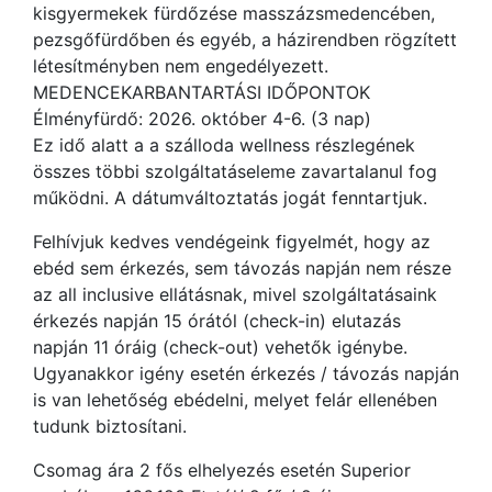
kisgyermekek fürdőzése masszázsmedencében,
pezsgőfürdőben és egyéb, a házirendben rögzített
létesítményben nem engedélyezett.
MEDENCEKARBANTARTÁSI IDŐPONTOK
Élményfürdő: 2026. október 4-6. (3 nap)
Ez idő alatt a a szálloda wellness részlegének
összes többi szolgáltatáseleme zavartalanul fog
működni. A dátumváltoztatás jogát fenntartjuk.
Felhívjuk kedves vendégeink figyelmét, hogy az
ebéd sem érkezés, sem távozás napján nem része
az all inclusive ellátásnak, mivel szolgáltatásaink
érkezés napján 15 órától (check-in) elutazás
napján 11 óráig (check-out) vehetők igénybe.
Ugyanakkor igény esetén érkezés / távozás napján
is van lehetőség ebédelni, melyet felár ellenében
tudunk biztosítani.
Csomag ára 2 fős elhelyezés esetén Superior