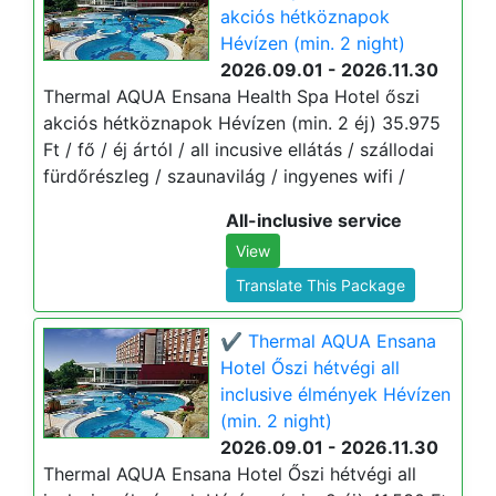
akciós hétköznapok
Hévízen (min. 2 night)
2026.09.01 - 2026.11.30
Thermal AQUA Ensana Health Spa Hotel őszi
akciós hétköznapok Hévízen (min. 2 éj) 35.975
Ft / fő / éj ártól / all incusive ellátás / szállodai
fürdőrészleg / szaunavilág / ingyenes wifi /
All-inclusive service
View
Translate This Package
✔️ Thermal AQUA Ensana
Hotel Őszi hétvégi all
inclusive élmények Hévízen
(min. 2 night)
2026.09.01 - 2026.11.30
Thermal AQUA Ensana Hotel Őszi hétvégi all