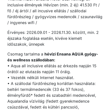
inclusive élmények Hévízen (min. 2 éj) 41.530 Ft /
fő / éj ártól / all incusive ellátás / szállodai
fürdőrészleg / gyógyvizes medencék / szaunavilág
/ ingyenes wifi /
Érvényes: 2026.09.01 - 2026.11.30. között, min. 2
éjszaka foglalása esetén, kivéve kiemelt
időszakok, ünnepek
Csomag tartalma a
hévízi Ensana AQUA gyógy-
és wellness szállodában:
• Aqua all inclusive ellátás az érkezés napján 15
órától az elutazás napján 11 óráig.
• Vezeték nélküli Internet használat.
• A szállodai fürdőrészleg korlátlan használata:
beltéri termálmedencék (33 és 37 fokos),
élményfürdő* fedett és szabadtéri medencével,
Aqualandia vízivilág (fedett gyerekmedence
csúszdával, fedett és kültéri pancsoló,