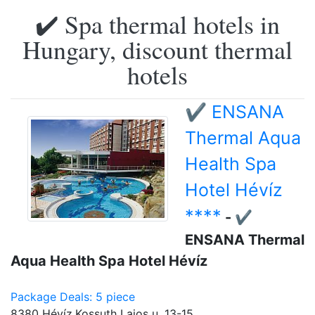
✔️ Spa thermal hotels in
Hungary, discount thermal
hotels
✔️ ENSANA
Thermal Aqua
Health Spa
Hotel Hévíz
****
- ✔️
ENSANA Thermal
Aqua Health Spa Hotel Hévíz
Package Deals: 5 piece
8380 Hévíz,Kossuth Lajos u. 13-15.