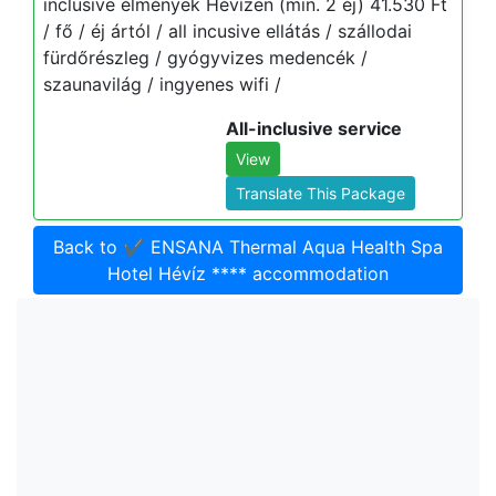
inclusive élmények Hévízen (min. 2 éj) 41.530 Ft
/ fő / éj ártól / all incusive ellátás / szállodai
fürdőrészleg / gyógyvizes medencék /
szaunavilág / ingyenes wifi /
All-inclusive service
View
Translate This Package
Back to ✔️ ENSANA Thermal Aqua Health Spa
Hotel Hévíz **** accommodation