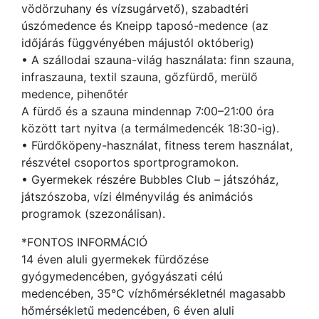
vödörzuhany és vízsugárvető), szabadtéri
úszómedence és Kneipp taposó-medence (az
időjárás függvényében májustól októberig)
• A szállodai szauna-világ használata: finn szauna,
infraszauna, textil szauna, gőzfürdő, merülő
medence, pihenőtér
A fürdő és a szauna mindennap 7:00–21:00 óra
között tart nyitva (a termálmedencék 18:30-ig).
• Fürdőköpeny-használat, fitness terem használat,
részvétel csoportos sportprogramokon.
• Gyermekek részére Bubbles Club – játszóház,
játszószoba, vízi élményvilág és animációs
programok (szezonálisan).
*FONTOS INFORMÁCIÓ
14 éven aluli gyermekek fürdőzése
gyógymedencében, gyógyászati célú
medencében, 35°C vízhőmérsékletnél magasabb
hőmérsékletű medencében, 6 éven aluli