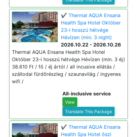
✔️ Thermal AQUA Ensana
Health Spa Hotel Október
23-i hosszú hétvége
Hévízen (min. 3 night)
2026.10.22 - 2026.10.26
Thermal AQUA Ensana Health Spa Hotel
Október 23-i hosszú hétvége Hévízen (min. 3 éj)
38.610 Ft / fő / éj ártól / all incusive ellátás /
szállodai fürdőrészleg / szaunavilág / ingyenes
wifi /
All-inclusive service
View
Translate This Package
✔️ Thermal AQUA Ensana
Health Spa Hotel őszi