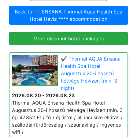
Back to ✔️ ENSANA Thermal Aqua Health Spa
Hotel Hévíz **** accommodation
More discount hotel packages
✔️ Thermal AQUA Ensana
Health Spa Hotel
Augusztus 20-i hosszú
hétvége Hévízen (min. 3
night)
2026.08.20 - 2026.08.23
Thermal AQUA Ensana Health Spa Hotel
Augusztus 20-i hosszú hétvége Hévízen (min. 3
éj) 47.852 Ft / fő / éj ártól / all incusive ellátás /
szállodai fürdőrészleg / szaunavilág / ingyenes
wifi /