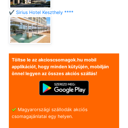
✔️ Sirius Hotel Keszthely ****
Töltse le az akcioscsomagok.hu mobil
applikációt, hogy minden kütyüjén, mobilján
önnel legyen az összes akciós szállás!
Magyarországi szállodák akciós
csomagajánlatai egy helyen.