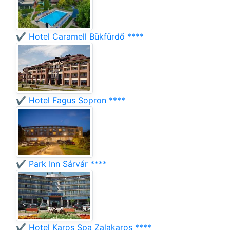
✔️ Hotel Caramell Bükfürdő ****
✔️ Hotel Fagus Sopron ****
✔️ Park Inn Sárvár ****
✔️ Hotel Karos Spa Zalakaros ****