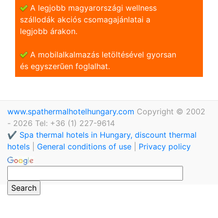
A legjobb magyarországi wellness
szállodák akciós csomagajánlatai a
legjobb árakon.
A mobilalkalmazás letöltésével gyorsan
és egyszerũen foglalhat.
www.spathermalhotelhungary.com
Copyright © 2002
- 2026 Tel: +36 (1) 227-9614
✔️ Spa thermal hotels in Hungary, discount thermal
hotels
|
General conditions of use
|
Privacy policy