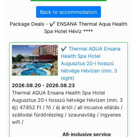
Back to accommodation
Package Deals - ✔️ ENSANA Thermal Aqua Health
Spa Hotel Hévíz ****
✔️ Thermal AQUA Ensana
Health Spa Hotel
Augusztus 20-i hosszú
hétvége Hévízen (min. 3
night)
2026.08.20 - 2026.08.23
Thermal AQUA Ensana Health Spa Hotel
Augusztus 20-i hosszú hétvége Hévízen (min. 3
éj) 47.852 Ft / fő / éj ártól / all incusive ellátás /
szállodai fürdőrészleg / szaunavilág / ingyenes
wifi /
All-inclusive service