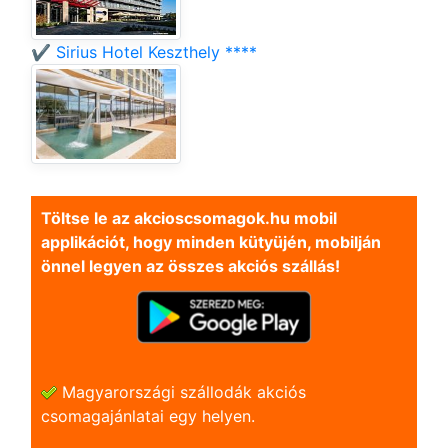
✔️ Sirius Hotel Keszthely ****
Töltse le az akcioscsomagok.hu mobil
applikációt, hogy minden kütyüjén, mobilján
önnel legyen az összes akciós szállás!
Magyarországi szállodák akciós
csomagajánlatai egy helyen.