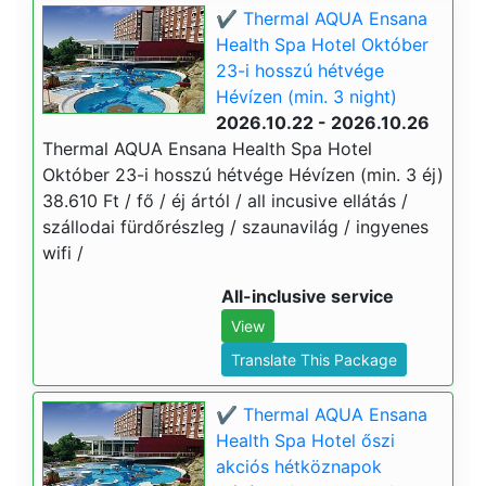
✔️ Thermal AQUA Ensana
Health Spa Hotel Október
23-i hosszú hétvége
Hévízen (min. 3 night)
2026.10.22 - 2026.10.26
Thermal AQUA Ensana Health Spa Hotel
Október 23-i hosszú hétvége Hévízen (min. 3 éj)
38.610 Ft / fő / éj ártól / all incusive ellátás /
szállodai fürdőrészleg / szaunavilág / ingyenes
wifi /
All-inclusive service
View
Translate This Package
✔️ Thermal AQUA Ensana
Health Spa Hotel őszi
akciós hétköznapok