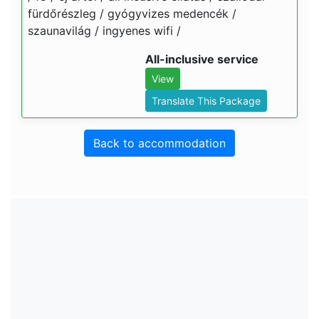
fürdőrészleg / gyógyvizes medencék /
szaunavilág / ingyenes wifi /
All-inclusive service
View
Translate This Package
Back to accommodation