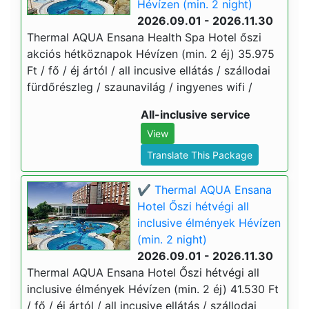
Hévízen (min. 2 night)
2026.09.01 - 2026.11.30
Thermal AQUA Ensana Health Spa Hotel őszi
akciós hétköznapok Hévízen (min. 2 éj) 35.975
Ft / fő / éj ártól / all incusive ellátás / szállodai
fürdőrészleg / szaunavilág / ingyenes wifi /
All-inclusive service
View
Translate This Package
✔️ Thermal AQUA Ensana
Hotel Őszi hétvégi all
inclusive élmények Hévízen
(min. 2 night)
2026.09.01 - 2026.11.30
Thermal AQUA Ensana Hotel Őszi hétvégi all
inclusive élmények Hévízen (min. 2 éj) 41.530 Ft
/ fő / éj ártól / all incusive ellátás / szállodai