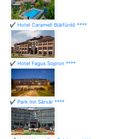
✔️ Hotel Caramell Bükfürdő ****
✔️ Hotel Fagus Sopron ****
✔️ Park Inn Sárvár ****