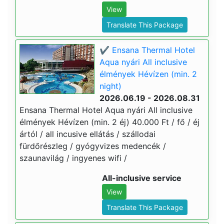
View
Translate This Package
✔️ Ensana Thermal Hotel
Aqua nyári All inclusive
élmények Hévízen (min. 2
night)
2026.06.19 - 2026.08.31
Ensana Thermal Hotel Aqua nyári All inclusive
élmények Hévízen (min. 2 éj) 40.000 Ft / fő / éj
ártól / all incusive ellátás / szállodai
fürdőrészleg / gyógyvizes medencék /
szaunavilág / ingyenes wifi /
All-inclusive service
View
Translate This Package