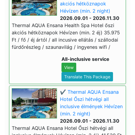
akciós hétköznapok
Hévízen (min. 2 night)
2026.09.01 - 2026.11.30
Thermal AQUA Ensana Health Spa Hotel őszi
akciós hétköznapok Hévízen (min. 2 éj) 35.975
Ft / fő / éj ártól / all incusive ellátás / szállodai
fürdőrészleg / szaunavilág / ingyenes wifi /
All-inclusive service
View
Translate This Package
✔️ Thermal AQUA Ensana
Hotel Őszi hétvégi all
inclusive élmények Hévízen
(min. 2 night)
2026.09.01 - 2026.11.30
Thermal AQUA Ensana Hotel Őszi hétvégi all