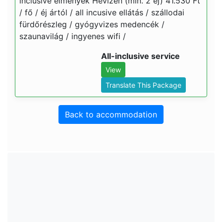
inclusive élmények Hévízen (min. 2 éj) 41.530 Ft
/ fő / éj ártól / all incusive ellátás / szállodai
fürdőrészleg / gyógyvizes medencék /
szaunavilág / ingyenes wifi /
All-inclusive service
View
Translate This Package
Back to accommodation