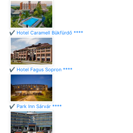
✔️ Hotel Caramell Bükfürdő ****
✔️ Hotel Fagus Sopron ****
✔️ Park Inn Sárvár ****