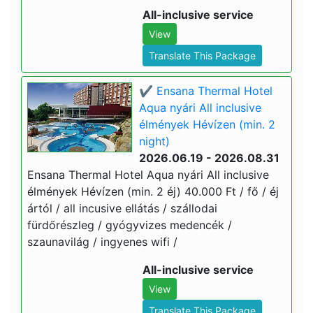
All-inclusive service
View
Translate This Package
✔️ Ensana Thermal Hotel
Aqua nyári All inclusive
élmények Hévízen (min. 2
night)
2026.06.19 - 2026.08.31
Ensana Thermal Hotel Aqua nyári All inclusive
élmények Hévízen (min. 2 éj) 40.000 Ft / fő / éj
ártól / all incusive ellátás / szállodai
fürdőrészleg / gyógyvizes medencék /
szaunavilág / ingyenes wifi /
All-inclusive service
View
Translate This Package