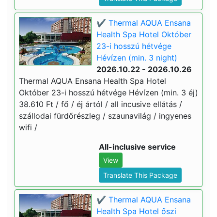
✔️ Thermal AQUA Ensana
Health Spa Hotel Október
23-i hosszú hétvége
Hévízen (min. 3 night)
2026.10.22 - 2026.10.26
Thermal AQUA Ensana Health Spa Hotel
Október 23-i hosszú hétvége Hévízen (min. 3 éj)
38.610 Ft / fő / éj ártól / all incusive ellátás /
szállodai fürdőrészleg / szaunavilág / ingyenes
wifi /
All-inclusive service
View
Translate This Package
✔️ Thermal AQUA Ensana
Health Spa Hotel őszi