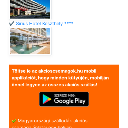
✔️ Sirius Hotel Keszthely ****
Töltse le az akcioscsomagok.hu mobil
applikációt, hogy minden kütyüjén, mobilján
önnel legyen az összes akciós szállás!
Magyarországi szállodák akciós
csomagajánlatai egy helyen.