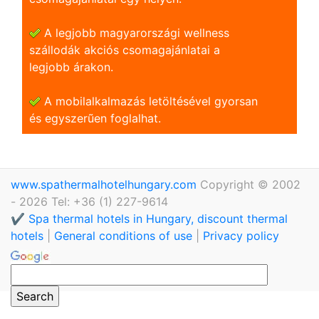
A legjobb magyarországi wellness
szállodák akciós csomagajánlatai a
legjobb árakon.
A mobilalkalmazás letöltésével gyorsan
és egyszerũen foglalhat.
www.spathermalhotelhungary.com
Copyright © 2002
- 2026 Tel: +36 (1) 227-9614
✔️ Spa thermal hotels in Hungary, discount thermal
hotels
|
General conditions of use
|
Privacy policy